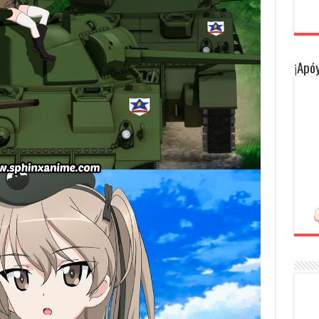
¡Apóy