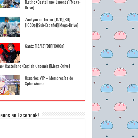
[Latino+Castellano+Japonés][Mega-
Drive]
Zankyou no Terror [11/11][BD]
[1080p][Sub-Español][Mega-Drive]
Gantz [13/13][BD][1080p]
ino+Castellano+English+Japonés][Mega-Drive]
Usuarios VIP – Membresías de
SphinxAnime
uenos en Facebook!