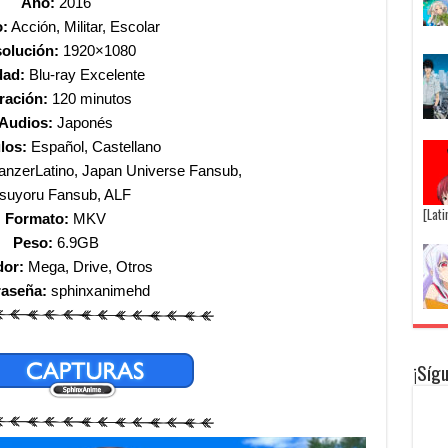
Año:
2016
:
Acción, Militar, Escolar
olución:
1920×1080
dad:
Blu-ray Excelente
ración:
120 minutos
Audios:
Japonés
los:
Español, Castellano
nzerLatino, Japan Universe Fansub,
suyoru Fansub, ALF
[Lat
Formato:
MKV
Peso:
6.9GB
dor:
Mega, Drive, Otros
raseña:
sphinxanimehd
¡Síg