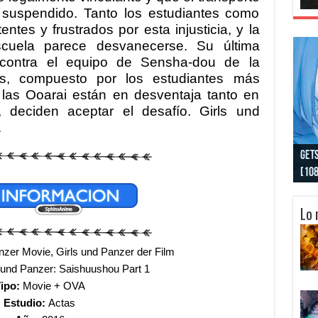
 suspendido. Tanto los estudiantes como
entes y frustrados por esta injusticia, y la
cuela parece desvanecerse. Su última
 contra el equipo de Sensha-dou de la
las, compuesto por los estudiantes más
 las Ooarai están en desventaja tanto en
 deciden aceptar el desafío. Girls und
.
Gobl
Juju
Kimi
Nuki
Kimi
Get
[La
[Lat
[La
[10
[Ca
[10
Lo 
nzer Movie, Girls und Panzer der Film
 und Panzer: Saishuushou Part 1
ipo:
Movie +
OVA
Estudio:
Actas