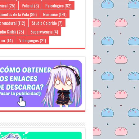
sical
(25)
Policial
(3)
Psicológico
(82)
cuentos de la Vida
(95)
Romance
(191)
brenatural
(112)
Studio Colorido
(7)
dio Ghibli
(25)
Supervivencia
(4)
rror
(14)
Videojuegos
(21)