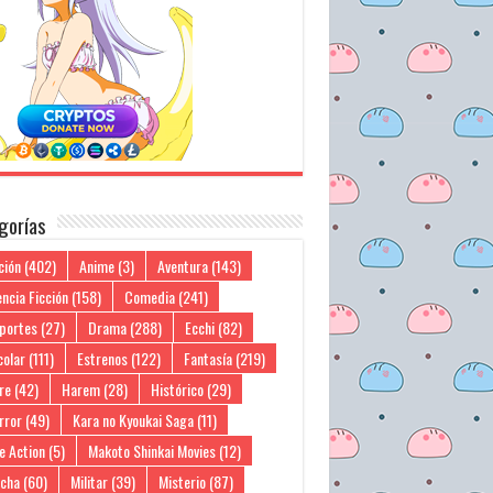
gorías
ción
(402)
Anime
(3)
Aventura
(143)
ncia Ficción
(158)
Comedia
(241)
portes
(27)
Drama
(288)
Ecchi
(82)
colar
(111)
Estrenos
(122)
Fantasía
(219)
re
(42)
Harem
(28)
Histórico
(29)
rror
(49)
Kara no Kyoukai Saga
(11)
e Action
(5)
Makoto Shinkai Movies
(12)
cha
(60)
Militar
(39)
Misterio
(87)