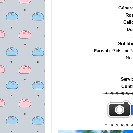
Género
Res
Cali
Du
Subtítu
Fansub:
GirlsUndPa
Nat
Servi
Cont