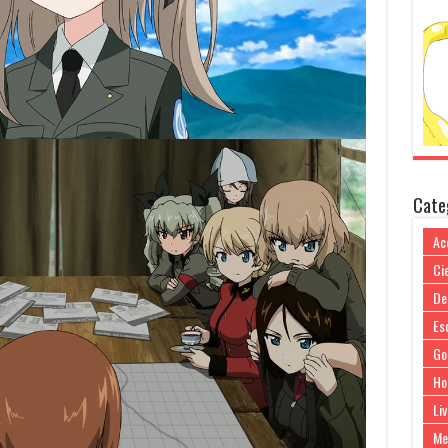
Cate
Ac
Cie
De
Es
Go
Ho
Liv
Me