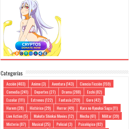
Categorías
Acción
(403)
Anime
(3)
Aventura
(143)
Ciencia Ficción
(159)
Comedia
(241)
Deportes
(27)
Drama
(288)
Ecchi
(82)
Escolar
(111)
Estrenos
(122)
Fantasía
(219)
Gore
(42)
Harem
(28)
Histórico
(29)
Horror
(49)
Kara no Kyoukai Saga
(11)
Live Action
(5)
Makoto Shinkai Movies
(12)
Mecha
(61)
Militar
(39)
Misterio
(87)
Musical
(25)
Policial
(3)
Psicológico
(82)