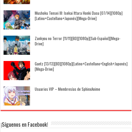
Mushoku Tensei III: Isekai Ittara Honki Dasu [07/14][1080p]
[Latino+Castellano+Japonés][Mega-Drive]
Zankyou no Terror [11/11][BD][1080p][Sub-Español][Mega-
Drive]
Gantz [13/13][BD][1080p][Latino+Castellano+English+Japonés]
[Mega-Drive]
Usuarios VIP – Membresías de SphinxAnime
¡Síguenos en Facebook!