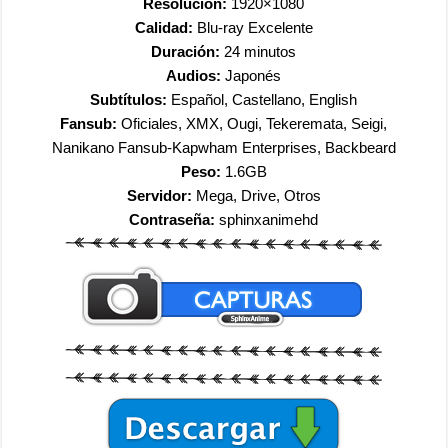
Resolución:
1920×1080
Calidad:
Blu-ray Excelente
Duración:
24 minutos
Audios:
Japonés
Subtítulos:
Español, Castellano, English
Fansub:
Oficiales, XMX, Ougi, Tekeremata, Seigi,
Nanikano Fansub-Kapwham Enterprises, Backbeard
Peso:
1.6GB
Servidor:
Mega, Drive, Otros
Contraseña:
sphinxanimehd