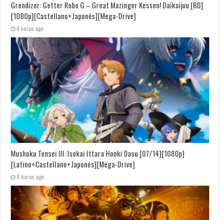
Grendizer: Getter Robo G – Great Mazinger Kessen! Daikaijuu [BD]
[1080p][Castellano+Japonés][Mega-Drive]
4 horas ago
Mushoku Tensei III: Isekai Ittara Honki Dasu [07/14][1080p]
[Latino+Castellano+Japonés][Mega-Drive]
8 horas ago