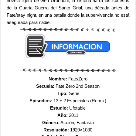
novela ligera de Gen Urobuchi, la historia narra los sucesos
de la Cuarta Guerra del Santo Grial, una década antes de
Fate/stay night, en una batalla donde la supervivencia no está
asegurada para nadie.
Nombre:
Fate/Zero
Secuela:
Fate Zero 2nd Season
Tipo:
Serie
Episodios:
13 + 2 Especiales (Remix)
Estudio:
Ufotable
Año:
2011
Género:
Acción, Fantasía
Resolución:
1920×1080