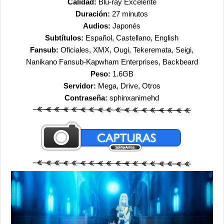
Calidad:
Blu-ray Excelente
Duración:
27 minutos
Audios:
Japonés
Subtítulos:
Español, Castellano, English
Fansub:
Oficiales, XMX, Ougi, Tekeremata, Seigi,
Nanikano Fansub-Kapwham Enterprises, Backbeard
Peso:
1.6GB
Servidor:
Mega, Drive, Otros
Contraseña:
sphinxanimehd