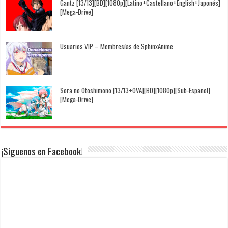
Gantz [13/13][BD][1080p][Latino+Castellano+English+Japonés]
[Mega-Drive]
Usuarios VIP – Membresías de SphinxAnime
Sora no Otoshimono [13/13+OVA][BD][1080p][Sub-Español]
[Mega-Drive]
¡Síguenos en Facebook!