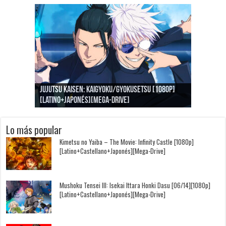
Goblin Slayer II [12/12][BD][1080p]
Jujutsu Kaisen: Kaigyoku/Gyokusetsu [1080p]
Kimi to, Nami ni Noretara [BD][1080p]
Nukitashi the Animation [11/11+OVAS][BD]
Kimi wa Houkago Insomnia [13/13][BD][1080p]
Getsuyoubi no Tawawa [12/12+Especiales][BD]
[Latino+Castellano+Japonés][Mega-Drive]
[Latino+Japonés][Mega-Drive]
[Latino+Castellano+Japonés][Mega-Drive]
[1080p][Sub-Español][Mega-Drive]
[Castellano+English+Japonés][Mega-Drive]
[1080p][Sub-Español][Mega-Drive]
Lo más popular
Kimetsu no Yaiba – The Movie: Infinity Castle [1080p]
[Latino+Castellano+Japonés][Mega-Drive]
Mushoku Tensei III: Isekai Ittara Honki Dasu [06/14][1080p]
[Latino+Castellano+Japonés][Mega-Drive]