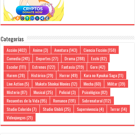
Categorías
Acción
(402)
Anime
(3)
Aventura
(143)
Ciencia Ficción
(158)
Comedia
(241)
Deportes
(27)
Drama
(288)
Ecchi
(82)
Escolar
(111)
Estrenos
(122)
Fantasía
(219)
Gore
(42)
Harem
(28)
Histórico
(29)
Horror
(49)
Kara no Kyoukai Saga
(11)
Live Action
(5)
Makoto Shinkai Movies
(12)
Mecha
(60)
Militar
(39)
Misterio
(87)
Musical
(25)
Policial
(3)
Psicológico
(82)
Recuentos de la Vida
(95)
Romance
(191)
Sobrenatural
(112)
Studio Colorido
(7)
Studio Ghibli
(25)
Supervivencia
(4)
Terror
(14)
Videojuegos
(21)