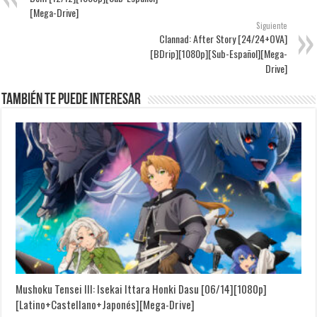
[Mega-Drive]
Siguiente
Clannad: After Story [24/24+OVA]
[BDrip][1080p][Sub-Español][Mega-
Drive]
También te puede interesar
Mushoku Tensei III: Isekai Ittara Honki Dasu [06/14][1080p]
[Latino+Castellano+Japonés][Mega-Drive]