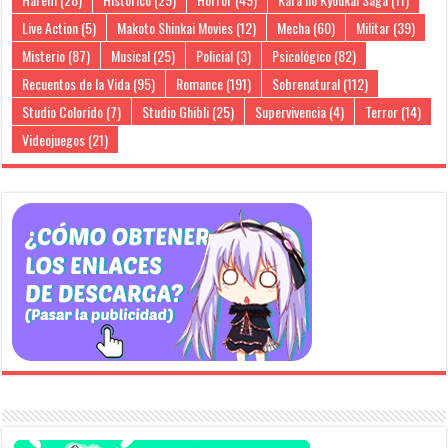
Live Action
(5)
Makoto Shinkai Movies
(12)
Mecha
(60)
Militar
(39)
Misterio
(87)
Musical
(25)
Policial
(3)
Psicológico
(82)
Recuentos de la Vida
(95)
Romance
(191)
Sobrenatural
(112)
Studio Colorido
(7)
Studio Ghibli
(25)
Supervivencia
(4)
Terror
(14)
Videojuegos
(21)