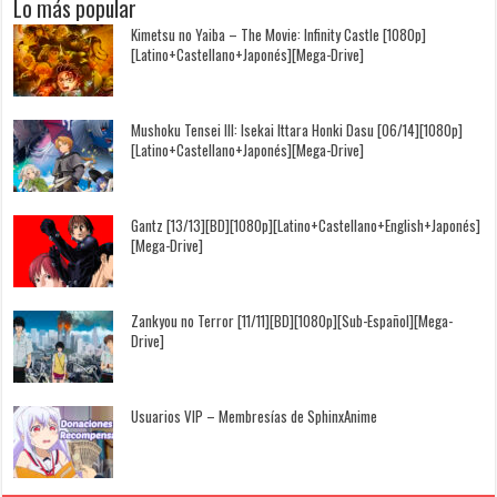
Lo más popular
Kimetsu no Yaiba – The Movie: Infinity Castle [1080p]
[Latino+Castellano+Japonés][Mega-Drive]
Mushoku Tensei III: Isekai Ittara Honki Dasu [06/14][1080p]
[Latino+Castellano+Japonés][Mega-Drive]
Gantz [13/13][BD][1080p][Latino+Castellano+English+Japonés]
[Mega-Drive]
Zankyou no Terror [11/11][BD][1080p][Sub-Español][Mega-
Drive]
Usuarios VIP – Membresías de SphinxAnime