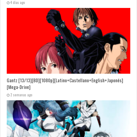
4 días ago
Gantz [13/13][BD][1080p][Latino+Castellano+English+Japonés]
[Mega-Drive]
2 semanas ago