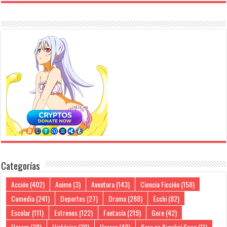
Categorías
Acción
(402)
Anime
(3)
Aventura
(143)
Ciencia Ficción
(158)
Comedia
(241)
Deportes
(27)
Drama
(288)
Ecchi
(82)
Escolar
(111)
Estrenos
(122)
Fantasía
(219)
Gore
(42)
Harem
(28)
Histórico
(29)
Horror
(49)
Kara no Kyoukai Saga
(11)