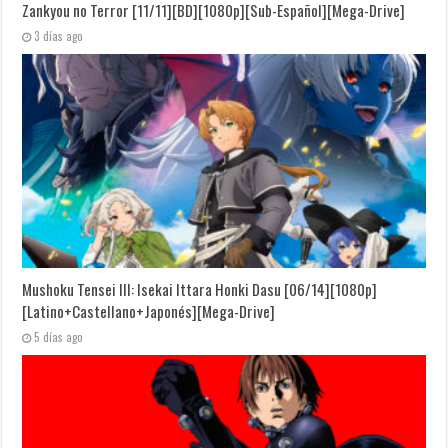
Zankyou no Terror [11/11][BD][1080p][Sub-Español][Mega-Drive]
3 días ago
Mushoku Tensei III: Isekai Ittara Honki Dasu [06/14][1080p]
[Latino+Castellano+Japonés][Mega-Drive]
5 días ago