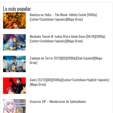
Lo más popular
Kimetsu no Yaiba – The Movie: Infinity Castle [1080p]
[Latino+Castellano+Japonés][Mega-Drive]
Mushoku Tensei III: Isekai Ittara Honki Dasu [06/14][1080p]
[Latino+Castellano+Japonés][Mega-Drive]
Zankyou no Terror [11/11][BD][1080p][Sub-Español][Mega-
Drive]
Gantz [13/13][BD][1080p][Latino+Castellano+English+Japonés]
[Mega-Drive]
Usuarios VIP – Membresías de SphinxAnime