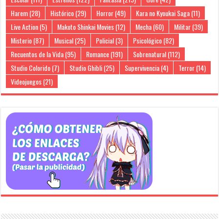
Harem
(28)
Histórico
(29)
Horror
(49)
Kara no Kyoukai Saga
(11)
Live Action
(5)
Makoto Shinkai Movies
(12)
Mecha
(60)
Militar
(39)
Misterio
(87)
Musical
(25)
Policial
(3)
Psicológico
(82)
Recuentos de la Vida
(95)
Romance
(191)
Sobrenatural
(112)
Studio Colorido
(7)
Studio Ghibli
(25)
Supervivencia
(4)
Terror
(14)
Videojuegos
(21)