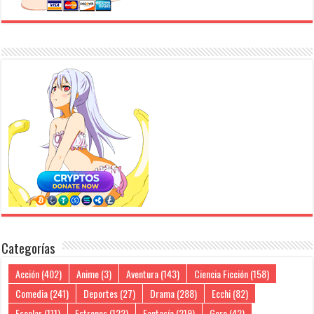
Categorías
Acción
(402)
Anime
(3)
Aventura
(143)
Ciencia Ficción
(158)
Comedia
(241)
Deportes
(27)
Drama
(288)
Ecchi
(82)
Escolar
(111)
Estrenos
(122)
Fantasía
(219)
Gore
(42)