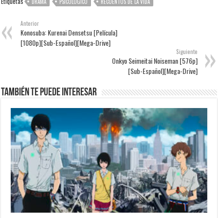
Etiquetas
DRAMA
PSICOLÓGICO
RECUENTOS DE LA VIDA
Anterior
Konosuba: Kurenai Densetsu [Película]
[1080p][Sub-Español][Mega-Drive]
Siguiente
Onkyo Seimeitai Noiseman [576p]
[Sub-Español][Mega-Drive]
También te puede interesar