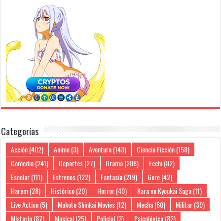
Categorías
Acción
(402)
Anime
(3)
Aventura
(143)
Ciencia Ficción
(158)
Comedia
(241)
Deportes
(27)
Drama
(288)
Ecchi
(82)
Escolar
(111)
Estrenos
(122)
Fantasía
(219)
Gore
(42)
Harem
(28)
Histórico
(29)
Horror
(49)
Kara no Kyoukai Saga
(11)
Live Action
(5)
Makoto Shinkai Movies
(12)
Mecha
(60)
Militar
(39)
Misterio
(87)
Musical
(25)
Policial
(3)
Psicológico
(82)