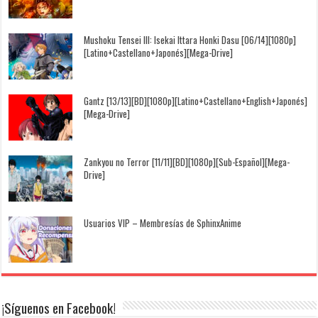
Mushoku Tensei III: Isekai Ittara Honki Dasu [06/14][1080p]
[Latino+Castellano+Japonés][Mega-Drive]
Gantz [13/13][BD][1080p][Latino+Castellano+English+Japonés]
[Mega-Drive]
Zankyou no Terror [11/11][BD][1080p][Sub-Español][Mega-
Drive]
Usuarios VIP – Membresías de SphinxAnime
¡Síguenos en Facebook!