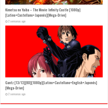
Kimetsu no Yaiba – The Movie: Infinity Castle [1080p]
[Latino+Castellano+Japonés][Mega-Drive]
2 semanas ago
Gantz [13/13][BD][1080p][Latino+Castellano+English+Japonés]
[Mega-Drive]
2 semanas ago