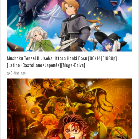
Mushoku Tensei III: Isekai Ittara Honki Dasu [06/14][1080p]
[Latino+Castellano+Japonés][Mega-Drive]
6 días ago