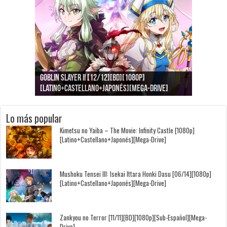
Goblin Slayer II [12/12][BD][1080p]
Jujutsu Kaisen: Kaigyoku/Gyokusetsu [1080p]
Kimi to, Nami ni Noretara [BD][1080p]
Nukitashi the Animation [11/11+OVAS][BD]
Kimi wa Houkago Insomnia [13/13][BD][1080p]
Getsuyoubi no Tawawa [12/12+Especiales][BD]
[Latino+Castellano+Japonés][Mega-Drive]
[Latino+Japonés][Mega-Drive]
[Latino+Castellano+Japonés][Mega-Drive]
[1080p][Sub-Español][Mega-Drive]
[Castellano+English+Japonés][Mega-Drive]
[1080p][Sub-Español][Mega-Drive]
Lo más popular
Kimetsu no Yaiba – The Movie: Infinity Castle [1080p]
[Latino+Castellano+Japonés][Mega-Drive]
Mushoku Tensei III: Isekai Ittara Honki Dasu [06/14][1080p]
[Latino+Castellano+Japonés][Mega-Drive]
Zankyou no Terror [11/11][BD][1080p][Sub-Español][Mega-
Drive]