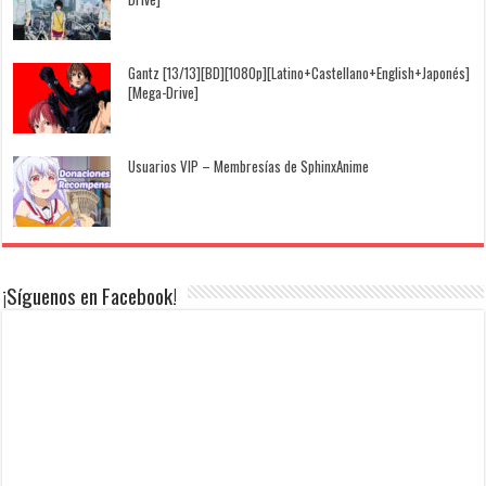
Gantz [13/13][BD][1080p][Latino+Castellano+English+Japonés]
[Mega-Drive]
Usuarios VIP – Membresías de SphinxAnime
¡Síguenos en Facebook!