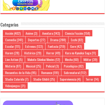
Categorías
Acción
(402)
Anime
(3)
Aventura
(143)
Ciencia Ficción
(158)
Comedia
(241)
Deportes
(27)
Drama
(288)
Ecchi
(82)
Escolar
(111)
Estrenos
(122)
Fantasía
(219)
Gore
(42)
Harem
(28)
Histórico
(29)
Horror
(49)
Kara no Kyoukai Saga
(11)
Live Action
(5)
Makoto Shinkai Movies
(12)
Mecha
(60)
Militar
(39)
Misterio
(87)
Musical
(25)
Policial
(3)
Psicológico
(82)
Recuentos de la Vida
(95)
Romance
(191)
Sobrenatural
(112)
Studio Colorido
(7)
Studio Ghibli
(25)
Supervivencia
(4)
Terror
(14)
Videojuegos
(21)