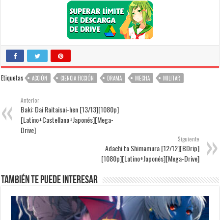
Etiquetas
ACCIÓN
CIENCIA FICCIÓN
DRAMA
MECHA
MILITAR
Anterior
Baki: Dai Raitaisai-hen [13/13][1080p]
[Latino+Castellano+Japonés][Mega-
Drive]
Siguiente
Adachi to Shimamura [12/12][BDrip]
[1080p][Latino+Japonés][Mega-Drive]
También te puede interesar