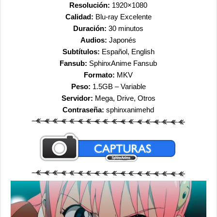
Resolución:
1920×1080
Calidad:
Blu-ray Excelente
Duración:
30 minutos
Audios:
Japonés
Subtítulos:
Español, English
Fansub:
SphinxAnime Fansub
Formato:
MKV
Peso:
1.5GB – Variable
Servidor:
Mega, Drive, Otros
Contraseña:
sphinxanimehd