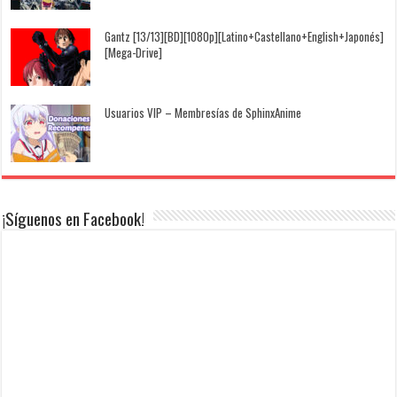
Gantz [13/13][BD][1080p][Latino+Castellano+English+Japonés]
[Mega-Drive]
Usuarios VIP – Membresías de SphinxAnime
¡Síguenos en Facebook!