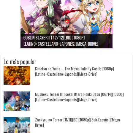
Goblin Slayer II [12/12][BD][1080p]
Jujutsu Kaisen: Kaigyoku/Gyokusetsu [1080p]
Kimi to, Nami ni Noretara [BD][1080p]
Nukitashi the Animation [11/11+OVAS][BD]
Kimi wa Houkago Insomnia [13/13][BD][1080p]
Getsuyoubi no Tawawa [12/12+Especiales][BD]
[Latino+Castellano+Japonés][Mega-Drive]
[Latino+Japonés][Mega-Drive]
[Latino+Castellano+Japonés][Mega-Drive]
[1080p][Sub-Español][Mega-Drive]
[Castellano+English+Japonés][Mega-Drive]
[1080p][Sub-Español][Mega-Drive]
Lo más popular
Kimetsu no Yaiba – The Movie: Infinity Castle [1080p]
[Latino+Castellano+Japonés][Mega-Drive]
Mushoku Tensei III: Isekai Ittara Honki Dasu [06/14][1080p]
[Latino+Castellano+Japonés][Mega-Drive]
Zankyou no Terror [11/11][BD][1080p][Sub-Español][Mega-
Drive]