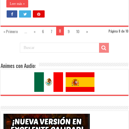
Leer más »
8
« Primero
...
«
6
7
9
10
»
Página 8 de 10
Animes con Audio: