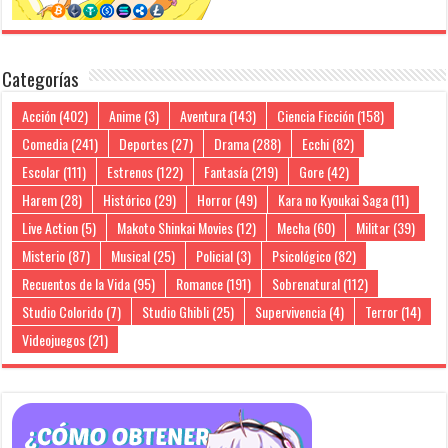
Categorías
Acción
(402)
Anime
(3)
Aventura
(143)
Ciencia Ficción
(158)
Comedia
(241)
Deportes
(27)
Drama
(288)
Ecchi
(82)
Escolar
(111)
Estrenos
(122)
Fantasía
(219)
Gore
(42)
Harem
(28)
Histórico
(29)
Horror
(49)
Kara no Kyoukai Saga
(11)
Live Action
(5)
Makoto Shinkai Movies
(12)
Mecha
(60)
Militar
(39)
Misterio
(87)
Musical
(25)
Policial
(3)
Psicológico
(82)
Recuentos de la Vida
(95)
Romance
(191)
Sobrenatural
(112)
Studio Colorido
(7)
Studio Ghibli
(25)
Supervivencia
(4)
Terror
(14)
Videojuegos
(21)