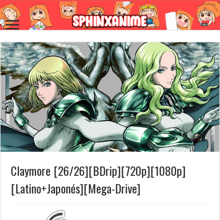
Claymore [26/26][BDrip][720p][1080p]
[Latino+Japonés][Mega-Drive]