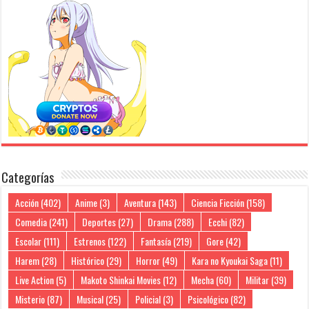
Categorías
Acción
(402)
Anime
(3)
Aventura
(143)
Ciencia Ficción
(158)
Comedia
(241)
Deportes
(27)
Drama
(288)
Ecchi
(82)
Escolar
(111)
Estrenos
(122)
Fantasía
(219)
Gore
(42)
Harem
(28)
Histórico
(29)
Horror
(49)
Kara no Kyoukai Saga
(11)
Live Action
(5)
Makoto Shinkai Movies
(12)
Mecha
(60)
Militar
(39)
Misterio
(87)
Musical
(25)
Policial
(3)
Psicológico
(82)