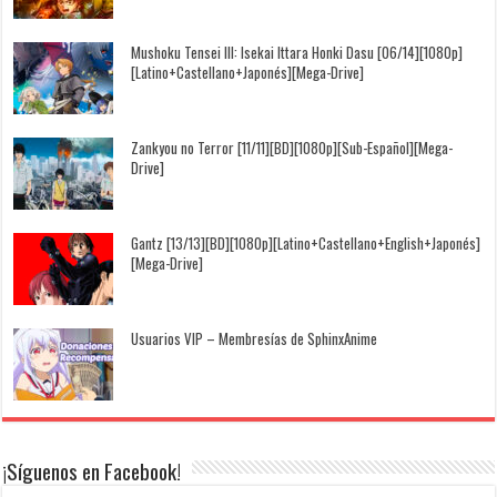
Mushoku Tensei III: Isekai Ittara Honki Dasu [06/14][1080p]
[Latino+Castellano+Japonés][Mega-Drive]
Zankyou no Terror [11/11][BD][1080p][Sub-Español][Mega-
Drive]
Gantz [13/13][BD][1080p][Latino+Castellano+English+Japonés]
[Mega-Drive]
Usuarios VIP – Membresías de SphinxAnime
¡Síguenos en Facebook!