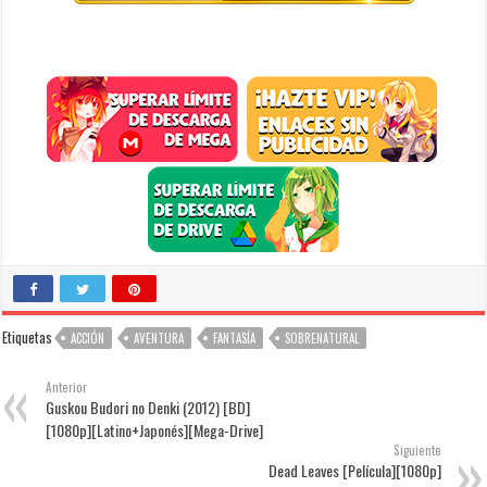
Etiquetas
ACCIÓN
AVENTURA
FANTASÍA
SOBRENATURAL
Anterior
Guskou Budori no Denki (2012) [BD]
[1080p][Latino+Japonés][Mega-Drive]
Siguiente
Dead Leaves [Película][1080p]