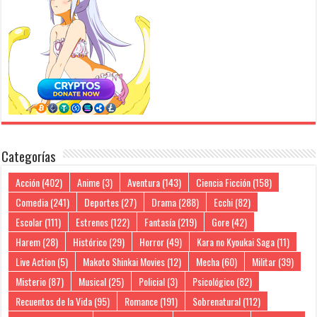
Categorías
Acción
(402)
Anime
(3)
Aventura
(143)
Ciencia Ficción
(158)
Comedia
(241)
Deportes
(27)
Drama
(288)
Ecchi
(82)
Escolar
(111)
Estrenos
(122)
Fantasía
(219)
Gore
(42)
Harem
(28)
Histórico
(29)
Horror
(49)
Kara no Kyoukai Saga
(11)
Live Action
(5)
Makoto Shinkai Movies
(12)
Mecha
(60)
Militar
(39)
Misterio
(87)
Musical
(25)
Policial
(3)
Psicológico
(82)
Recuentos de la Vida
(95)
Romance
(191)
Sobrenatural
(112)