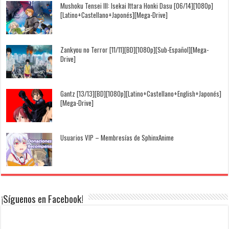
Mushoku Tensei III: Isekai Ittara Honki Dasu [06/14][1080p]
[Latino+Castellano+Japonés][Mega-Drive]
Zankyou no Terror [11/11][BD][1080p][Sub-Español][Mega-
Drive]
Gantz [13/13][BD][1080p][Latino+Castellano+English+Japonés]
[Mega-Drive]
Usuarios VIP – Membresías de SphinxAnime
¡Síguenos en Facebook!