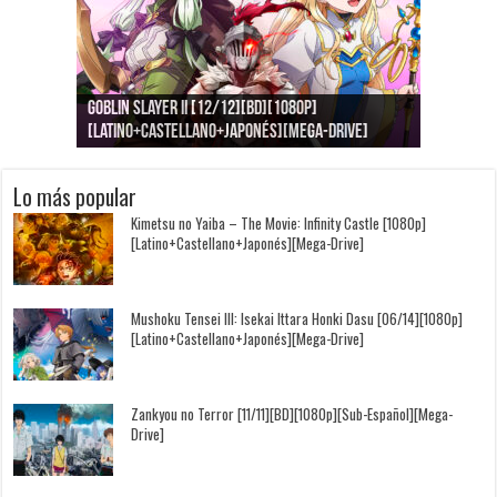
Goblin Slayer II [12/12][BD][1080p]
Jujutsu Kaisen: Kaigyoku/Gyokusetsu [1080p]
Kimi to, Nami ni Noretara [BD][1080p]
Nukitashi the Animation [11/11+OVAS][BD]
Kimi wa Houkago Insomnia [13/13][BD][1080p]
Getsuyoubi no Tawawa [12/12+Especiales][BD]
[Latino+Castellano+Japonés][Mega-Drive]
[Latino+Japonés][Mega-Drive]
[Latino+Castellano+Japonés][Mega-Drive]
[1080p][Sub-Español][Mega-Drive]
[Castellano+English+Japonés][Mega-Drive]
[1080p][Sub-Español][Mega-Drive]
Lo más popular
Kimetsu no Yaiba – The Movie: Infinity Castle [1080p]
[Latino+Castellano+Japonés][Mega-Drive]
Mushoku Tensei III: Isekai Ittara Honki Dasu [06/14][1080p]
[Latino+Castellano+Japonés][Mega-Drive]
Zankyou no Terror [11/11][BD][1080p][Sub-Español][Mega-
Drive]