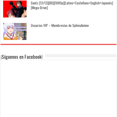
Gantz [13/13][BD][1080p][Latino+Castellano+English+Japonés]
[Mega-Drive]
Usuarios VIP – Membresías de SphinxAnime
¡Síguenos en Facebook!