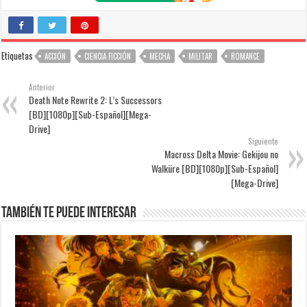
Etiquetas
ACCIÓN
CIENCIA FICCIÓN
MECHA
MILITAR
ROMANCE
Anterior
Death Note Rewrite 2: L’s Successors
[BD][1080p][Sub-Español][Mega-
Drive]
Siguiente
Macross Delta Movie: Gekijou no
Walküre [BD][1080p][Sub-Español]
[Mega-Drive]
También te puede interesar