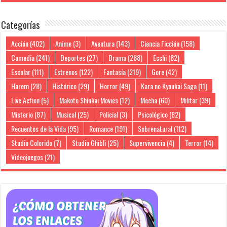
Categorías
Acción
(402)
Anime
(3)
Aventura
(143)
Ciencia Ficción
(158)
Comedia
(241)
Deportes
(27)
Drama
(288)
Ecchi
(82)
Escolar
(111)
Estrenos
(122)
Fantasía
(219)
Gore
(42)
Harem
(28)
Histórico
(29)
Horror
(49)
Kara no Kyoukai Saga
(11)
Live Action
(5)
Makoto Shinkai Movies
(12)
Mecha
(60)
Militar
(39)
Misterio
(87)
Musical
(25)
Policial
(3)
Psicológico
(82)
Recuentos de la Vida
(95)
Romance
(191)
Sobrenatural
(112)
Studio Colorido
(7)
Studio Ghibli
(25)
Supervivencia
(4)
Terror
(14)
Videojuegos
(21)