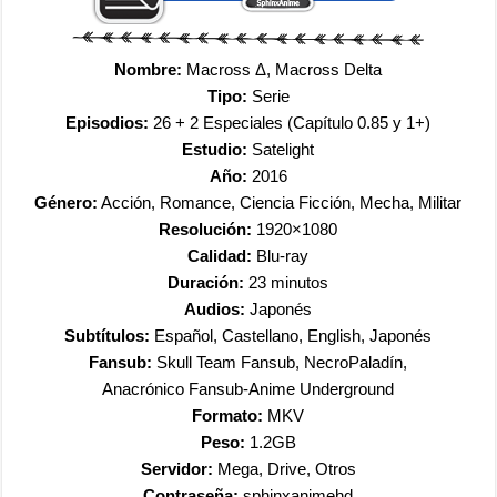
Nombre:
Macross Δ, Macross Delta
Tipo:
Serie
Episodios:
26 + 2 Especiales (Capítulo 0.85 y 1+)
Estudio:
Satelight
Año:
2016
Género:
Acción, Romance, Ciencia Ficción, Mecha, Militar
Resolución:
1920×1080
Calidad:
Blu-ray
Duración:
23 minutos
Audios:
Japonés
Subtítulos:
Español, Castellano, English, Japonés
Fansub:
Skull Team Fansub, NecroPaladín,
Anacrónico Fansub-Anime Underground
Formato:
MKV
Peso:
1.2GB
Servidor:
Mega, Drive, Otros
Contraseña:
sphinxanimehd