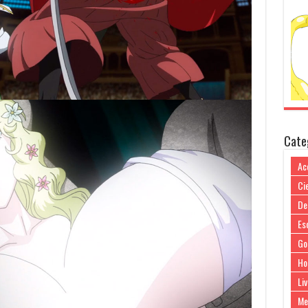
Cate
Ac
Cie
De
Es
Go
Ho
Liv
Me