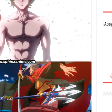
¡Apóy