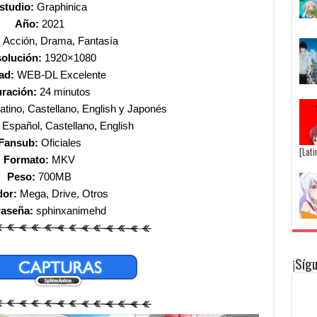
studio:
Graphinica
Año:
2021
:
Acción, Drama, Fantasía
olución:
1920×1080
ad:
WEB-DL Excelente
ración:
24 minutos
tino, Castellano, English y Japonés
Español, Castellano, English
Fansub:
Oficiales
[Lat
Formato:
MKV
Peso:
700MB
dor:
Mega, Drive, Otros
raseña:
sphinxanimehd
¡Síg