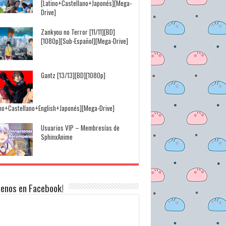
[Latino+Castellano+Japonés][Mega-
Drive]
Zankyou no Terror [11/11][BD]
[1080p][Sub-Español][Mega-Drive]
Gantz [13/13][BD][1080p]
ino+Castellano+English+Japonés][Mega-Drive]
Usuarios VIP – Membresías de
SphinxAnime
uenos en Facebook!