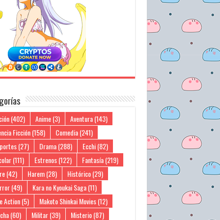
gorías
ción
(402)
Anime
(3)
Aventura
(143)
ncia Ficción
(158)
Comedia
(241)
portes
(27)
Drama
(288)
Ecchi
(82)
colar
(111)
Estrenos
(122)
Fantasía
(219)
re
(42)
Harem
(28)
Histórico
(29)
rror
(49)
Kara no Kyoukai Saga
(11)
e Action
(5)
Makoto Shinkai Movies
(12)
cha
(60)
Militar
(39)
Misterio
(87)