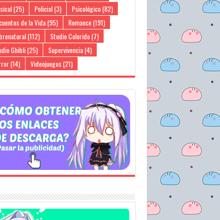
sical
(25)
Policial
(3)
Psicológico
(82)
cuentos de la Vida
(95)
Romance
(191)
brenatural
(112)
Studio Colorido
(7)
dio Ghibli
(25)
Supervivencia
(4)
rror
(14)
Videojuegos
(21)