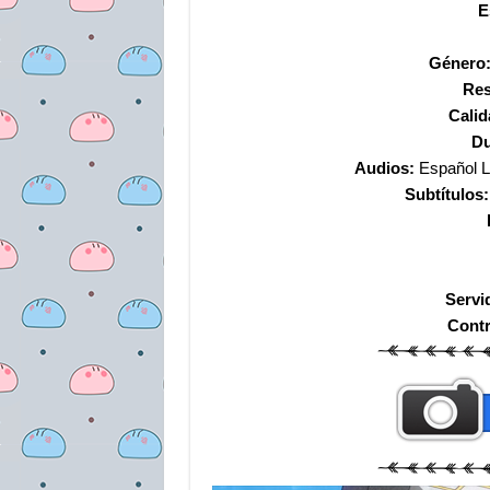
E
Género
Res
Calid
Du
Audios:
Español La
Subtítulos:
Servi
Cont