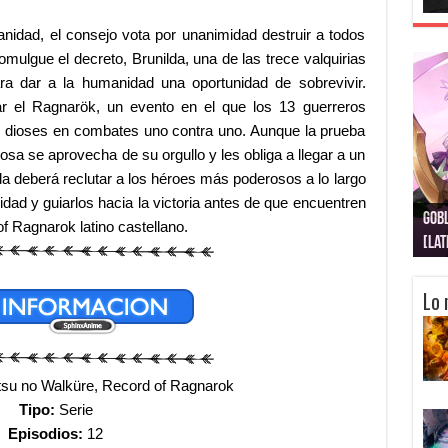
idad, el consejo vota por unanimidad destruir a todos
ulgue el decreto, Brunilda, una de las trece valquirias
para dar a la humanidad una oportunidad de sobrevivir.
ar el Ragnarök, un evento en el que los 13 guerreros
3 dioses en combates uno contra uno. Aunque la prueba
iosa se aprovecha de su orgullo y les obliga a llegar a un
da deberá reclutar a los héroes más poderosos a lo largo
idad y guiarlos hacia la victoria antes de que encuentren
Gobl
Juju
Kimi
Nuki
Kimi
Get
f Ragnarok latino castellano.
[La
[Lat
[La
[10
[Ca
[10
Lo 
u no Walküre, Record of Ragnarok
Tipo:
Serie
Episodios:
12