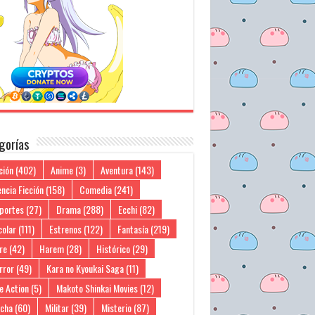
gorías
ción
(402)
Anime
(3)
Aventura
(143)
ncia Ficción
(158)
Comedia
(241)
portes
(27)
Drama
(288)
Ecchi
(82)
colar
(111)
Estrenos
(122)
Fantasía
(219)
re
(42)
Harem
(28)
Histórico
(29)
rror
(49)
Kara no Kyoukai Saga
(11)
e Action
(5)
Makoto Shinkai Movies
(12)
cha
(60)
Militar
(39)
Misterio
(87)