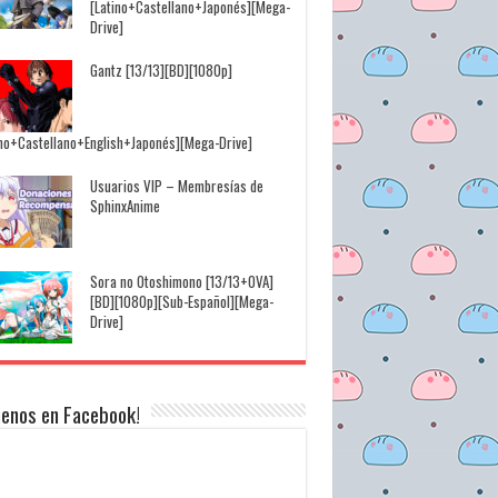
[Latino+Castellano+Japonés][Mega-
Drive]
Gantz [13/13][BD][1080p]
ino+Castellano+English+Japonés][Mega-Drive]
Usuarios VIP – Membresías de
SphinxAnime
Sora no Otoshimono [13/13+OVA]
[BD][1080p][Sub-Español][Mega-
Drive]
uenos en Facebook!