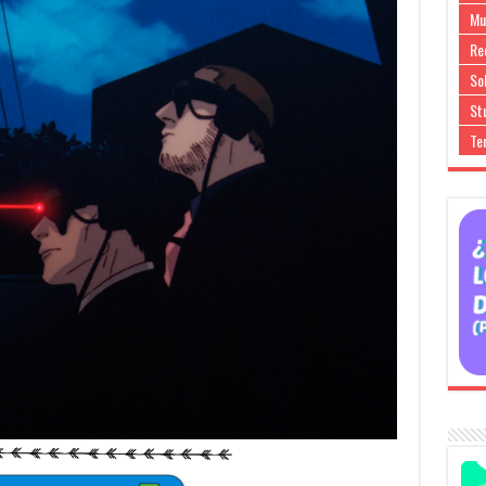
Mu
Re
So
Stu
Te