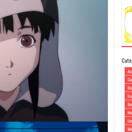
Cate
Ac
Cie
De
Es
Go
Ho
Liv
Me