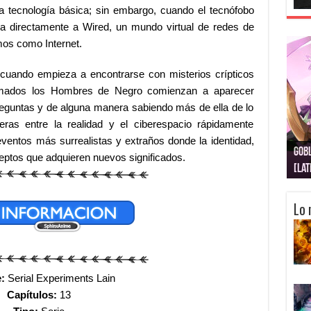
la tecnología básica; sin embargo, cuando el tecnófobo
leva directamente a Wired, un mundo virtual de redes de
mos como Internet.
 cuando empieza a encontrarse con misterios crípticos
lamados los Hombres de Negro comienzan a aparecer
reguntas y de alguna manera sabiendo más de ella de lo
ras entre la realidad y el ciberespacio rápidamente
ventos más surrealistas y extraños donde la identidad,
Gobl
Juju
Kimi
Nuki
Kimi
Get
eptos que adquieren nuevos significados.
[La
[Lat
[La
[10
[Ca
[10
Lo 
e:
Serial Experiments Lain
Capítulos:
13