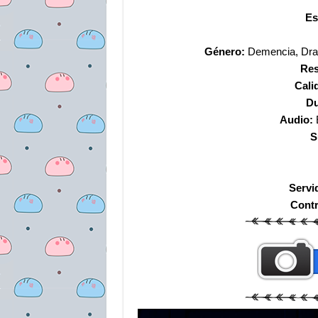
Es
Género:
Demencia, Drama
Res
Cali
Du
Audio:
S
Servi
Cont