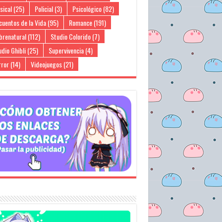
sical
(25)
Policial
(3)
Psicológico
(82)
cuentos de la Vida
(95)
Romance
(191)
brenatural
(112)
Studio Colorido
(7)
dio Ghibli
(25)
Supervivencia
(4)
rror
(14)
Videojuegos
(21)