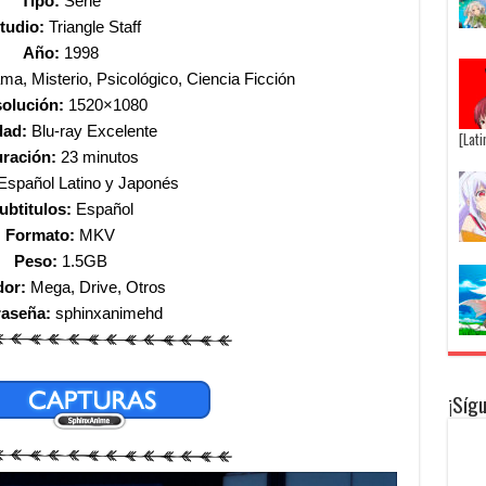
Tipo:
Serie
tudio:
Triangle Staff
Año:
1998
, Misterio, Psicológico, Ciencia Ficción
olución:
1520×1080
dad:
Blu-ray Excelente
[Lat
ración:
23 minutos
Español Latino y Japonés
ubtitulos:
Español
Formato:
MKV
Peso:
1.5GB
dor:
Mega, Drive, Otros
raseña:
sphinxanimehd
¡Síg