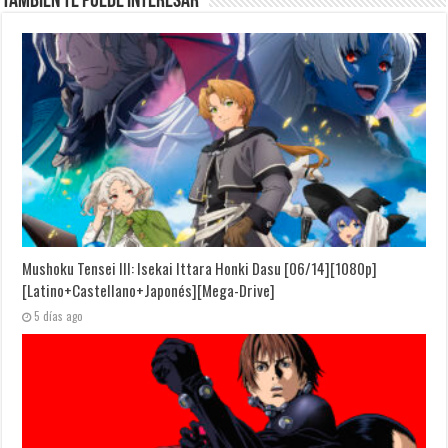
También te puede interesar
Mushoku Tensei III: Isekai Ittara Honki Dasu [06/14][1080p]
[Latino+Castellano+Japonés][Mega-Drive]
5 días ago