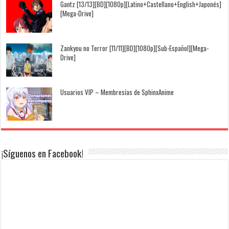
Gantz [13/13][BD][1080p][Latino+Castellano+English+Japonés]
[Mega-Drive]
Zankyou no Terror [11/11][BD][1080p][Sub-Español][Mega-
Drive]
Usuarios VIP – Membresías de SphinxAnime
¡Síguenos en Facebook!