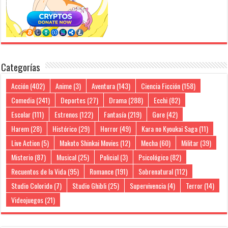
Categorías
Acción
(402)
Anime
(3)
Aventura
(143)
Ciencia Ficción
(158)
Comedia
(241)
Deportes
(27)
Drama
(288)
Ecchi
(82)
Escolar
(111)
Estrenos
(122)
Fantasía
(219)
Gore
(42)
Harem
(28)
Histórico
(29)
Horror
(49)
Kara no Kyoukai Saga
(11)
Live Action
(5)
Makoto Shinkai Movies
(12)
Mecha
(60)
Militar
(39)
Misterio
(87)
Musical
(25)
Policial
(3)
Psicológico
(82)
Recuentos de la Vida
(95)
Romance
(191)
Sobrenatural
(112)
Studio Colorido
(7)
Studio Ghibli
(25)
Supervivencia
(4)
Terror
(14)
Videojuegos
(21)