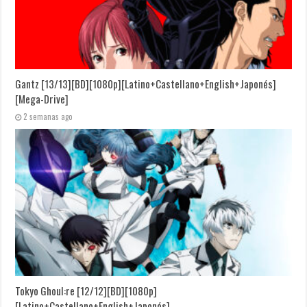
Gantz [13/13][BD][1080p][Latino+Castellano+English+Japonés]
[Mega-Drive]
2 semanas ago
Tokyo Ghoul:re [12/12][BD][1080p]
[Latino+Castellano+English+Japonés]