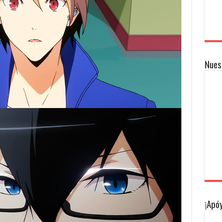
Nues
¡Apóy