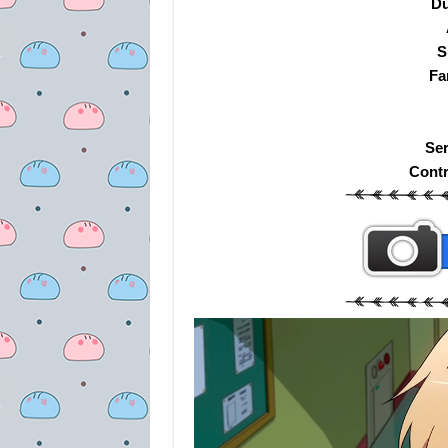
Du
S
Fa
Ser
Cont