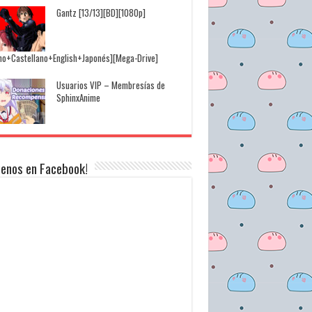
Gantz [13/13][BD][1080p]
ino+Castellano+English+Japonés][Mega-Drive]
Usuarios VIP – Membresías de
SphinxAnime
uenos en Facebook!