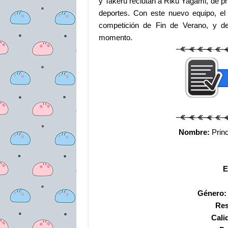
y Takeru reclutan a Riku Yagami, de pr
deportes. Con este nuevo equipo, el 
competición de Fin de Verano, y d
momento.
Nombre:
Princ
E
Género:
Res
Cali