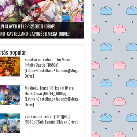
in Slayer II [12/12][BD][1080p]
tsu Kaisen: Kaigyoku/Gyokusetsu [1080p]
 to, Nami ni Noretara [BD][1080p]
tashi the Animation [11/11+OVAS][BD]
 wa Houkago Insomnia [13/13][BD][1080p]
suyoubi no Tawawa [12/12+Especiales][BD]
tino+Castellano+Japonés][Mega-Drive]
ino+Japonés][Mega-Drive]
tino+Castellano+Japonés][Mega-Drive]
80p][Sub-Español][Mega-Drive]
stellano+English+Japonés][Mega-Drive]
80p][Sub-Español][Mega-Drive]
más popular
Kimetsu no Yaiba – The Movie:
Infinity Castle [1080p]
[Latino+Castellano+Japonés][Mega-
Drive]
Mushoku Tensei III: Isekai Ittara
Honki Dasu [06/14][1080p]
[Latino+Castellano+Japonés][Mega-
Drive]
Zankyou no Terror [11/11][BD]
[1080p][Sub-Español][Mega-Drive]