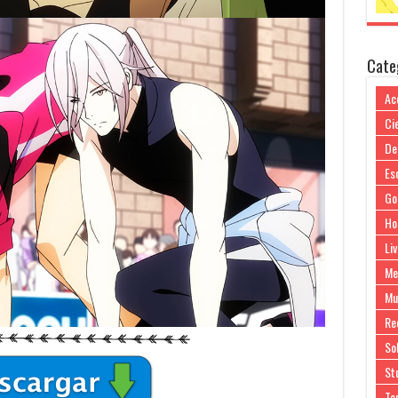
Cate
Ac
Cie
De
Es
Go
Ho
Liv
Me
Mu
Re
So
Stu
Te