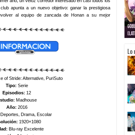
imer año, un veloz corredor interesado en casi todos los
club apunta a un nuevo objetivo: ganar la prestigiosa
evolver al equipo de zancada de Honan a su mejor
Gobl
Juju
Kimi
Nuki
Kimi
Get
[La
[Lat
[La
[10
[Ca
[10
Lo 
e of Stride: Alternative, PuriSuto
Tipo:
Serie
Episodios:
12
studio:
Madhouse
Año:
2016
Deportes, Drama, Escolar
olución:
1920×1080
dad:
Blu-ray Excelente