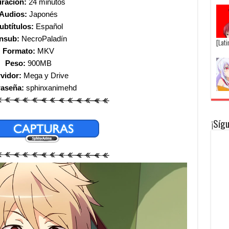
ración:
24 minutos
Audios:
Japonés
ubtítulos:
Español
nsub:
NecroPaladín
[Lat
Formato:
MKV
Peso:
900MB
vidor:
Mega y Drive
raseña:
sphinxanimehd
¡Síg