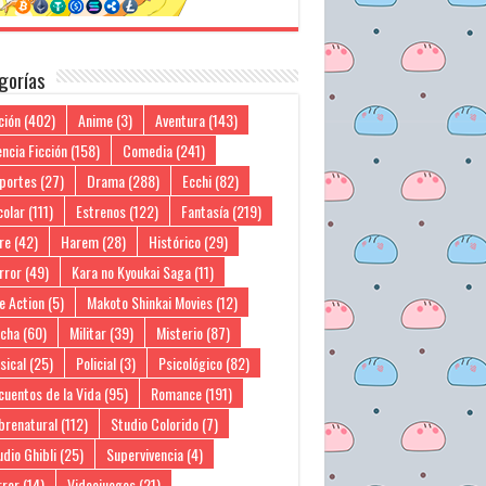
gorías
ción
(402)
Anime
(3)
Aventura
(143)
ncia Ficción
(158)
Comedia
(241)
portes
(27)
Drama
(288)
Ecchi
(82)
colar
(111)
Estrenos
(122)
Fantasía
(219)
re
(42)
Harem
(28)
Histórico
(29)
rror
(49)
Kara no Kyoukai Saga
(11)
e Action
(5)
Makoto Shinkai Movies
(12)
cha
(60)
Militar
(39)
Misterio
(87)
sical
(25)
Policial
(3)
Psicológico
(82)
cuentos de la Vida
(95)
Romance
(191)
brenatural
(112)
Studio Colorido
(7)
dio Ghibli
(25)
Supervivencia
(4)
rror
(14)
Videojuegos
(21)