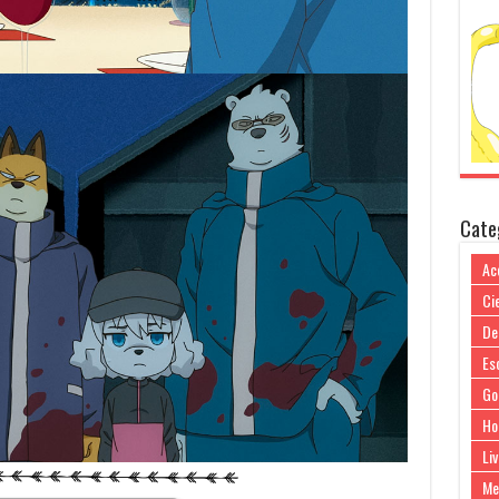
Cate
Ac
Cie
De
Es
Go
Ho
Liv
Me