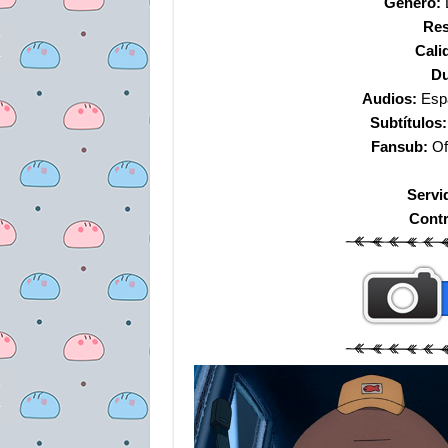
Género:
D
Res
Cali
Du
Audios:
Esp
Subtítulos:
Fansub:
Of
Servi
Cont