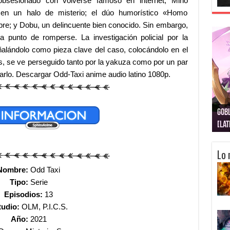
bsesionado con volverse famoso en internet; Miho
 en un halo de misterio; el dúo humorístico «Homo
re; y Dobu, un delincuente bien conocido. Sin embargo,
a punto de romperse. La investigación policial por la
ñalándolo como pieza clave del caso, colocándolo en el
ces, se ve perseguido tanto por la yakuza como por un par
arlo.
Descargar Odd-Taxi anime audio latino 1080p.
Gobl
Juju
Kimi
Nuki
Kimi
Get
[La
[Lat
[La
[10
[Ca
[10
Lo 
Nombre:
Odd Taxi
Tipo:
Serie
Episodios:
13
tudio:
OLM, P.I.C.S.
Año:
2021