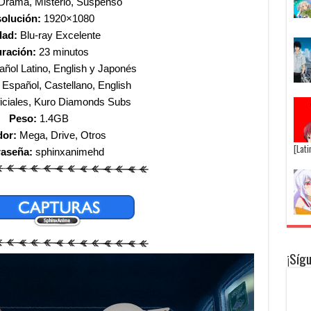
rama, Misterio, Suspenso
olución:
1920×1080
dad:
Blu-ray Excelente
ración:
23 minutos
añol Latino, English y Japonés
Español, Castellano, English
iciales, Kuro Diamonds Subs
Peso:
1.4GB
dor:
Mega, Drive, Otros
[Lat
raseña:
sphinxanimehd
¡Síg