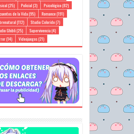
sical
(25)
Policial
(3)
Psicológico
(82)
cuentos de la Vida
(95)
Romance
(191)
brenatural
(112)
Studio Colorido
(7)
dio Ghibli
(25)
Supervivencia
(4)
rror
(14)
Videojuegos
(21)