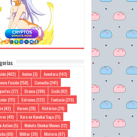
gorías
ción
(402)
Anime
(3)
Aventura
(143)
ncia Ficción
(158)
Comedia
(241)
portes
(27)
Drama
(288)
Ecchi
(82)
colar
(111)
Estrenos
(122)
Fantasía
(219)
re
(42)
Harem
(28)
Histórico
(29)
rror
(49)
Kara no Kyoukai Saga
(11)
e Action
(5)
Makoto Shinkai Movies
(12)
cha
(60)
Militar
(39)
Misterio
(87)