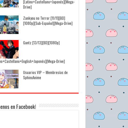
[Latino+Castellano+Japonés][Mega-
Drive]
Zankyou no Terror [11/11][BD]
[1080p][Sub-Español][Mega-Drive]
Gantz [13/13][BD][1080p]
ino+Castellano+English+Japonés][Mega-Drive]
Usuarios VIP – Membresías de
SphinxAnime
uenos en Facebook!