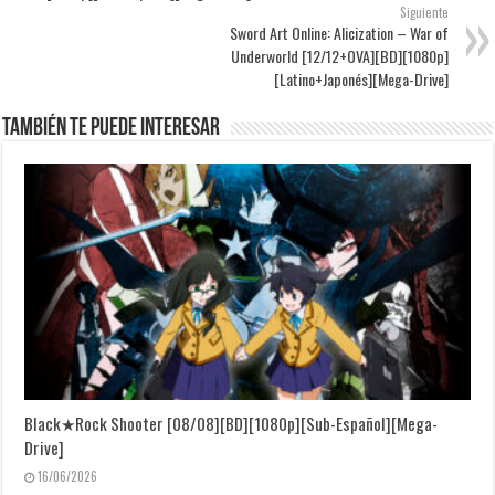
Siguiente
Sword Art Online: Alicization – War of
Underworld [12/12+OVA][BD][1080p]
[Latino+Japonés][Mega-Drive]
También te puede interesar
Black★Rock Shooter [08/08][BD][1080p][Sub-Español][Mega-
Drive]
16/06/2026