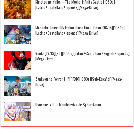
Kimetsu no Yaiba – The Movie: Infinity Castle [1080p]
[Latino+Castellano+Japonés][Mega-Drive]
Mushoku Tensei III: Isekai Ittara Honki Dasu [06/14][1080p]
[Latino+Castellano+Japonés][Mega-Drive]
Gantz [13/13][BD][1080p][Latino+Castellano+English+Japonés]
[Mega-Drive]
Zankyou no Terror [11/11][BD][1080p][Sub-Español][Mega-
Drive]
Usuarios VIP – Membresías de SphinxAnime