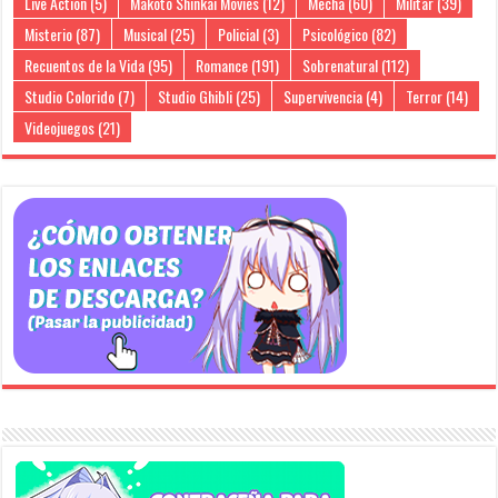
Live Action
(5)
Makoto Shinkai Movies
(12)
Mecha
(60)
Militar
(39)
Misterio
(87)
Musical
(25)
Policial
(3)
Psicológico
(82)
Recuentos de la Vida
(95)
Romance
(191)
Sobrenatural
(112)
Studio Colorido
(7)
Studio Ghibli
(25)
Supervivencia
(4)
Terror
(14)
Videojuegos
(21)