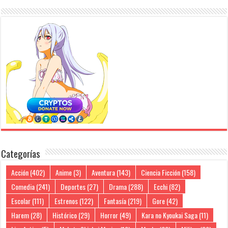
Categorías
Acción
(402)
Anime
(3)
Aventura
(143)
Ciencia Ficción
(158)
Comedia
(241)
Deportes
(27)
Drama
(288)
Ecchi
(82)
Escolar
(111)
Estrenos
(122)
Fantasía
(219)
Gore
(42)
Harem
(28)
Histórico
(29)
Horror
(49)
Kara no Kyoukai Saga
(11)