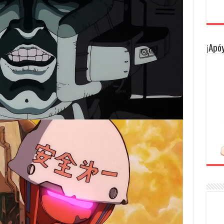
¡Apóy