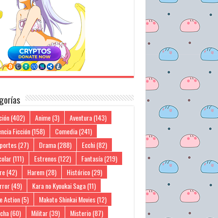
gorías
ción
(402)
Anime
(3)
Aventura
(143)
ncia Ficción
(158)
Comedia
(241)
portes
(27)
Drama
(288)
Ecchi
(82)
colar
(111)
Estrenos
(122)
Fantasía
(219)
re
(42)
Harem
(28)
Histórico
(29)
rror
(49)
Kara no Kyoukai Saga
(11)
e Action
(5)
Makoto Shinkai Movies
(12)
cha
(60)
Militar
(39)
Misterio
(87)