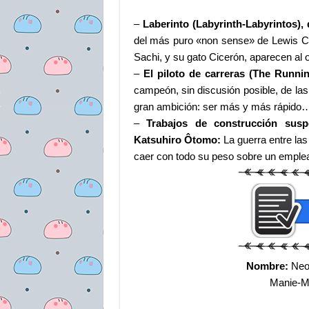
–
Laberinto (Labyrinth-Labyrintos), 
del más puro «non sense» de Lewis Carr
Sachi, y su gato Cicerón, aparecen al 
–
El piloto de carreras (The Runnin
campeón, sin discusión posible, de las
gran ambición: ser más y más rápid
–
Trabajos de construcción susp
Katsuhiro Ôtomo:
La guerra entre las 
caer con todo su peso sobre un emple
Nombre:
Neo 
Manie-M