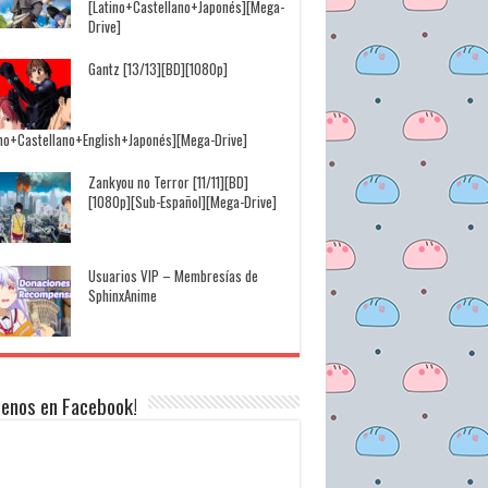
[Latino+Castellano+Japonés][Mega-
Drive]
Gantz [13/13][BD][1080p]
ino+Castellano+English+Japonés][Mega-Drive]
Zankyou no Terror [11/11][BD]
[1080p][Sub-Español][Mega-Drive]
Usuarios VIP – Membresías de
SphinxAnime
uenos en Facebook!