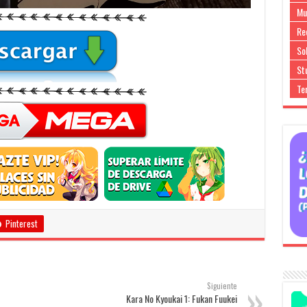
Mu
Re
So
Stu
Te
Pinterest
Siguiente
Kara No Kyoukai 1: Fukan Fuukei