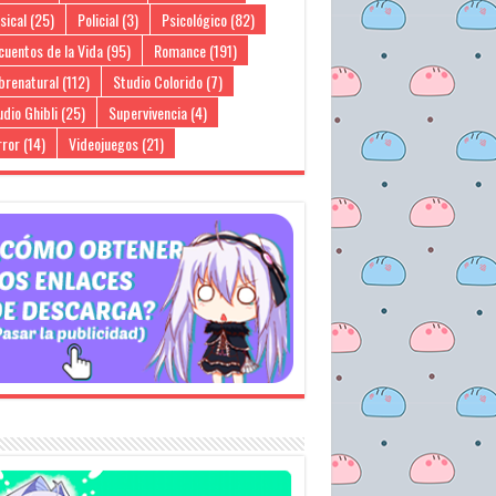
sical
(25)
Policial
(3)
Psicológico
(82)
cuentos de la Vida
(95)
Romance
(191)
brenatural
(112)
Studio Colorido
(7)
dio Ghibli
(25)
Supervivencia
(4)
rror
(14)
Videojuegos
(21)