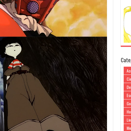
Cate
Ac
Cie
De
Es
Go
Ho
Liv
Me