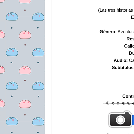
(Las tres historia
E
Género:
Aventura
Res
Cali
Du
Audio:
Cas
Subtitulos
Cont