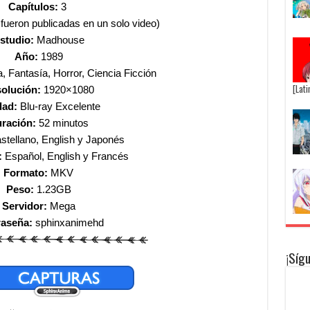
Capítulos:
3
s fueron publicadas en un solo video)
studio:
Madhouse
Año:
1989
, Fantasía, Horror, Ciencia Ficción
[Lat
olución:
1920×1080
dad:
Blu-ray Excelente
ración:
52 minutos
tellano, English y Japonés
:
Español, English y Francés
Formato:
MKV
Peso:
1.23GB
Servidor:
Mega
raseña:
sphinxanimehd
¡Síg