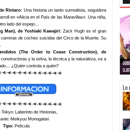
de Rintaro:
Una historia un tanto surrealista, seguidora
oll en «Alicia en el País de las Maravillas». Una niña,
otro lado del espejo…
g Man), de Yoshiaki Kawajiri:
Zack Hugh es el gran
 carreras de coches suicidas del Circo de la Muerte. Su
o…
endidos (The Order to Cease Construction), de
constructoras y la selva, la técnica y la naturaleza, va a
Gobl
Juju
Kimi
Nuki
Kimi
Get
ado… ¿Quién controla a quién?
[La
[Lat
[La
[10
[Ca
[10
Lo 
Tokyo: Laberinto de Historias,
anie: Meikyuu Monogatari
Tipo:
Película