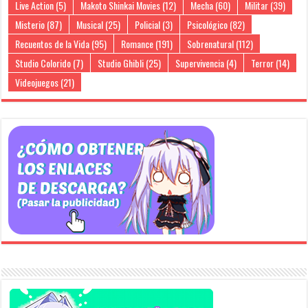
Live Action
(5)
Makoto Shinkai Movies
(12)
Mecha
(60)
Militar
(39)
Misterio
(87)
Musical
(25)
Policial
(3)
Psicológico
(82)
Recuentos de la Vida
(95)
Romance
(191)
Sobrenatural
(112)
Studio Colorido
(7)
Studio Ghibli
(25)
Supervivencia
(4)
Terror
(14)
Videojuegos
(21)