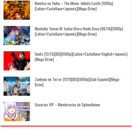
Kimetsu no Yaiba – The Movie: Infinity Castle [1080p]
[Latino+Castellano+Japonés][Mega-Drive]
Mushoku Tensei III: Isekai Ittara Honki Dasu [06/14][1080p]
[Latino+Castellano+Japonés][Mega-Drive]
Gantz [13/13][BD][1080p][Latino+Castellano+English+Japonés]
[Mega-Drive]
Zankyou no Terror [11/11][BD][1080p][Sub-Español][Mega-
Drive]
Usuarios VIP – Membresías de SphinxAnime