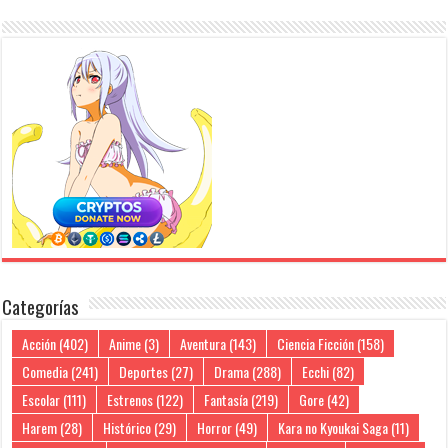
Categorías
Acción
(402)
Anime
(3)
Aventura
(143)
Ciencia Ficción
(158)
Comedia
(241)
Deportes
(27)
Drama
(288)
Ecchi
(82)
Escolar
(111)
Estrenos
(122)
Fantasía
(219)
Gore
(42)
Harem
(28)
Histórico
(29)
Horror
(49)
Kara no Kyoukai Saga
(11)