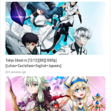
Tokyo Ghoul:re [12/12][BD][1080p]
[Latino+Castellano+English+Japonés]
4 semanas ago