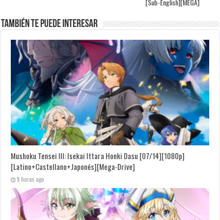
[Sub-English][MEGA]
También te puede interesar
Mushoku Tensei III: Isekai Ittara Honki Dasu [07/14][1080p]
[Latino+Castellano+Japonés][Mega-Drive]
9 horas ago