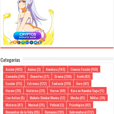
Categorías
Acción
(403)
Anime
(3)
Aventura
(143)
Ciencia Ficción
(159)
Comedia
(241)
Deportes
(27)
Drama
(288)
Ecchi
(82)
Escolar
(111)
Estrenos
(122)
Fantasía
(219)
Gore
(42)
Harem
(28)
Histórico
(29)
Horror
(49)
Kara no Kyoukai Saga
(11)
Live Action
(5)
Makoto Shinkai Movies
(12)
Mecha
(61)
Militar
(39)
Misterio
(87)
Musical
(25)
Policial
(3)
Psicológico
(82)
Recuentos de la Vida
(95)
Romance
(191)
Sobrenatural
(112)