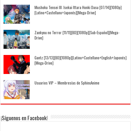
Mushoku Tensei III: Isekai Ittara Honki Dasu [07/14][1080p]
[Latino+Castellano+Japonés][Mega-Drive]
Zankyou no Terror [11/11][BD][1080p][Sub-Español][Mega-
Drive]
Gantz [13/13][BD][1080p][Latino+Castellano+English+Japonés]
[Mega-Drive]
Usuarios VIP – Membresías de SphinxAnime
¡Síguenos en Facebook!