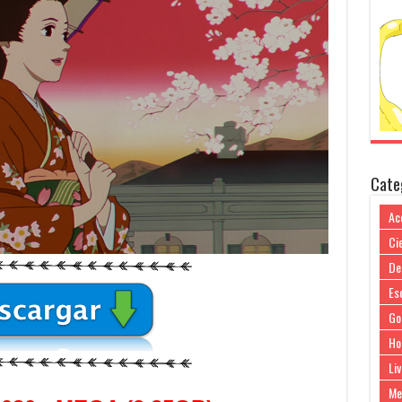
Cate
Ac
Cie
De
Es
Go
Ho
Liv
Me