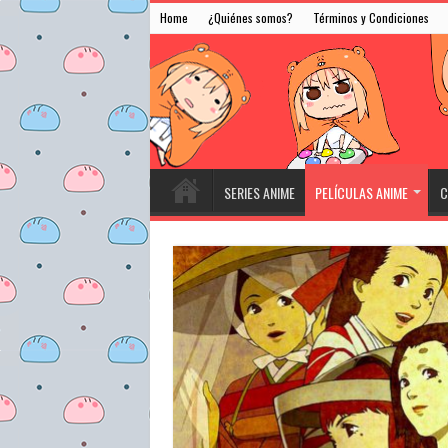
Home
¿Quiénes somos?
Términos y Condiciones
SERIES ANIME
PELÍCULAS ANIME
C