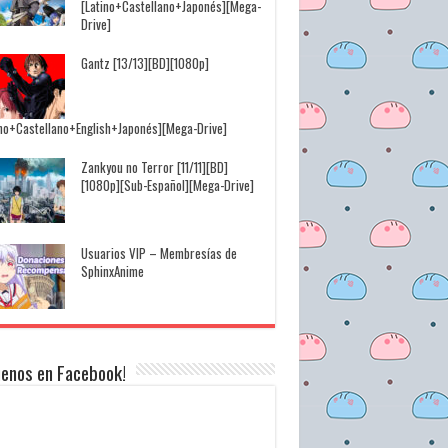
[Latino+Castellano+Japonés][Mega-
Drive]
Gantz [13/13][BD][1080p]
ino+Castellano+English+Japonés][Mega-Drive]
Zankyou no Terror [11/11][BD]
[1080p][Sub-Español][Mega-Drive]
Usuarios VIP – Membresías de
SphinxAnime
uenos en Facebook!