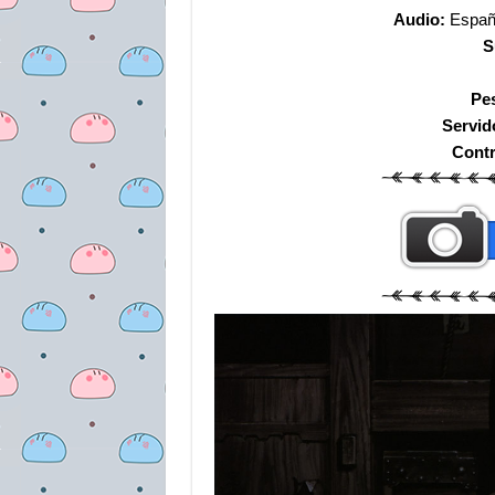
Audio:
Españo
S
Pe
Servid
Cont