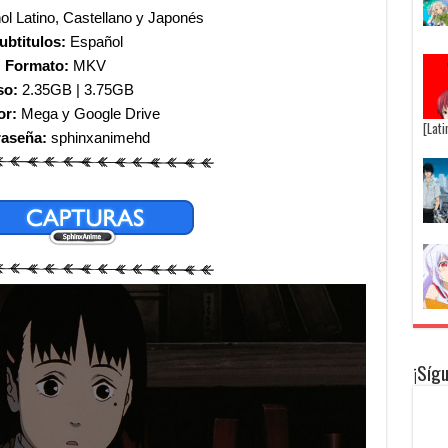
l Latino, Castellano y Japonés
ubtitulos:
Español
Formato:
MKV
so:
2.35GB | 3.75GB
or:
Mega y Google Drive
[Lat
raseña:
sphinxanimehd
¡Síg