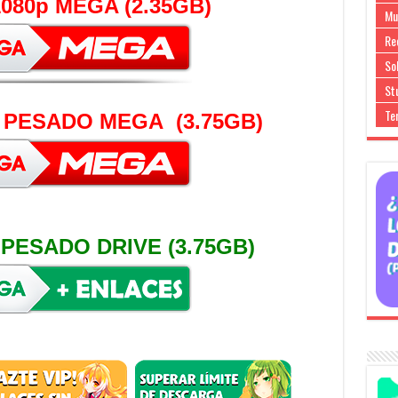
080p MEGA (2.35GB)
Mu
Re
So
Stu
Te
 PESADO MEGA (3.75GB)
 PESADO DRIVE (3.75GB)