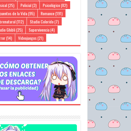
sical
(25)
Policial
(3)
Psicológico
(82)
cuentos de la Vida
(95)
Romance
(191)
brenatural
(112)
Studio Colorido
(7)
dio Ghibli
(25)
Supervivencia
(4)
rror
(14)
Videojuegos
(21)