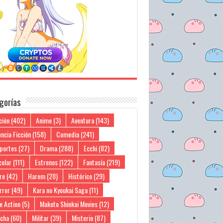
gorías
ción
(402)
Anime
(3)
Aventura
(143)
ncia Ficción
(158)
Comedia
(241)
portes
(27)
Drama
(288)
Ecchi
(82)
colar
(111)
Estrenos
(122)
Fantasía
(219)
re
(42)
Harem
(28)
Histórico
(29)
rror
(49)
Kara no Kyoukai Saga
(11)
e Action
(5)
Makoto Shinkai Movies
(12)
cha
(60)
Militar
(39)
Misterio
(87)