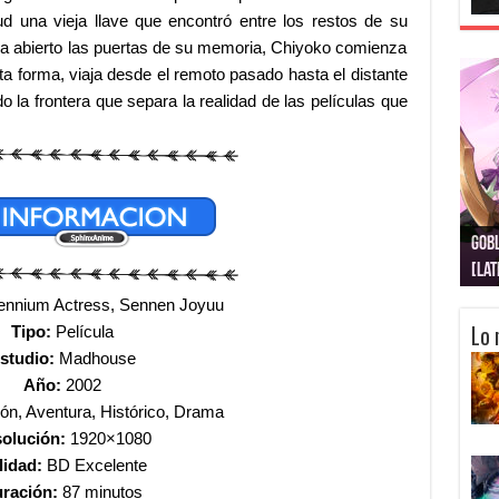
tud una vieja llave que encontró entre los restos de su
era abierto las puertas de su memoria, Chiyoko comienza
sta forma, viaja desde el remoto pasado hasta el distante
o la frontera que separa la realidad de las películas que
Gobl
Juju
Kimi
Nuki
Kimi
Get
[La
[Lat
[La
[10
[Ca
[10
ennium Actress, Sennen Joyuu
Lo 
Tipo:
Película
studio:
Madhouse
Año:
2002
ón, Aventura, Histórico, Drama
olución:
1920×1080
lidad:
BD Excelente
ración:
87 minutos