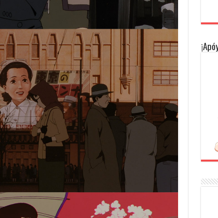
¡Apóy