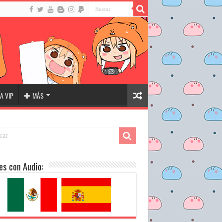
A VIP
MÁS
es con Audio: