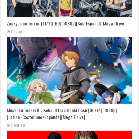
Zankyou no Terror [11/11][BD][1080p][Sub-Español][Mega-Drive]
1 día ago
Mushoku Tensei III: Isekai Ittara Honki Dasu [06/14][1080p]
[Latino+Castellano+Japonés][Mega-Drive]
3 días ago