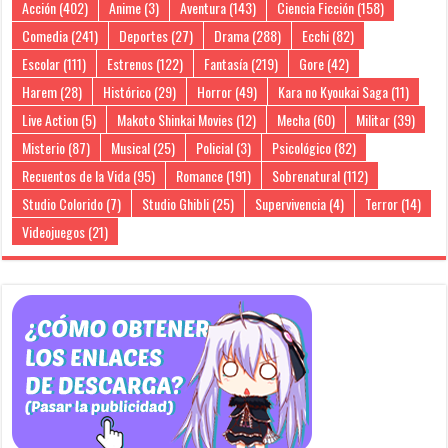
Acción
(402)
Anime
(3)
Aventura
(143)
Ciencia Ficción
(158)
Comedia
(241)
Deportes
(27)
Drama
(288)
Ecchi
(82)
Escolar
(111)
Estrenos
(122)
Fantasía
(219)
Gore
(42)
Harem
(28)
Histórico
(29)
Horror
(49)
Kara no Kyoukai Saga
(11)
Live Action
(5)
Makoto Shinkai Movies
(12)
Mecha
(60)
Militar
(39)
Misterio
(87)
Musical
(25)
Policial
(3)
Psicológico
(82)
Recuentos de la Vida
(95)
Romance
(191)
Sobrenatural
(112)
Studio Colorido
(7)
Studio Ghibli
(25)
Supervivencia
(4)
Terror
(14)
Videojuegos
(21)