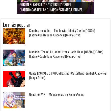
Goblin Slayer II [12/12][BD][1080p]
Jujutsu Kaisen: Kaigyoku/Gyokusetsu [1080p]
Kimi to, Nami ni Noretara [BD][1080p]
Nukitashi the Animation [11/11+OVAS][BD]
Kimi wa Houkago Insomnia [13/13][BD][1080p]
Getsuyoubi no Tawawa [12/12+Especiales][BD]
[Latino+Castellano+Japonés][Mega-Drive]
[Latino+Japonés][Mega-Drive]
[Latino+Castellano+Japonés][Mega-Drive]
[1080p][Sub-Español][Mega-Drive]
[Castellano+English+Japonés][Mega-Drive]
[1080p][Sub-Español][Mega-Drive]
Lo más popular
Kimetsu no Yaiba – The Movie: Infinity Castle [1080p]
[Latino+Castellano+Japonés][Mega-Drive]
Mushoku Tensei III: Isekai Ittara Honki Dasu [06/14][1080p]
[Latino+Castellano+Japonés][Mega-Drive]
Gantz [13/13][BD][1080p][Latino+Castellano+English+Japonés]
[Mega-Drive]
Usuarios VIP – Membresías de SphinxAnime