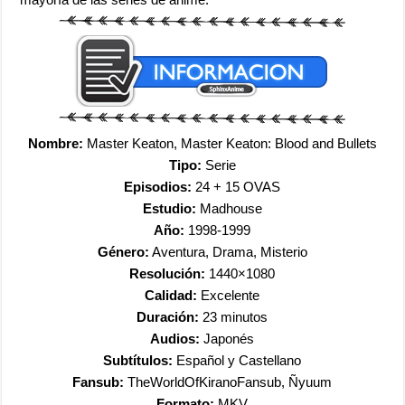
Nombre:
Master Keaton, Master Keaton: Blood and Bullets
Tipo:
Serie
Episodios:
24 + 15 OVAS
Estudio:
Madhouse
Año:
1998-1999
Género:
Aventura, Drama, Misterio
Resolución:
1440×1080
Calidad:
Excelente
Duración:
23 minutos
Audios:
Japonés
Subtítulos:
Español y Castellano
Fansub:
TheWorldOfKiranoFansub, Ñyuum
Formato:
MKV