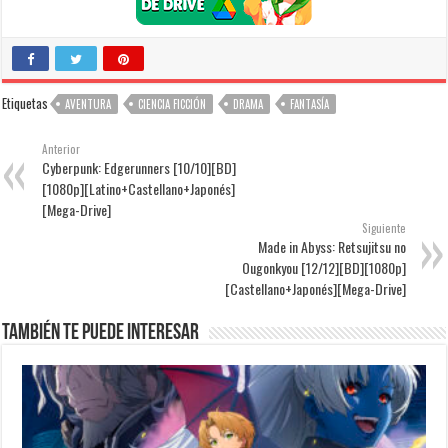
Etiquetas
AVENTURA
CIENCIA FICCIÓN
DRAMA
FANTASÍA
Anterior
Cyberpunk: Edgerunners [10/10][BD]
[1080p][Latino+Castellano+Japonés]
[Mega-Drive]
Siguiente
Made in Abyss: Retsujitsu no
Ougonkyou [12/12][BD][1080p]
[Castellano+Japonés][Mega-Drive]
También te puede interesar