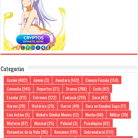
Categorías
Acción
(402)
Anime
(3)
Aventura
(143)
Ciencia Ficción
(158)
Comedia
(241)
Deportes
(27)
Drama
(288)
Ecchi
(82)
Escolar
(111)
Estrenos
(122)
Fantasía
(219)
Gore
(42)
Harem
(28)
Histórico
(29)
Horror
(49)
Kara no Kyoukai Saga
(11)
Live Action
(5)
Makoto Shinkai Movies
(12)
Mecha
(60)
Militar
(39)
Misterio
(87)
Musical
(25)
Policial
(3)
Psicológico
(82)
Recuentos de la Vida
(95)
Romance
(191)
Sobrenatural
(112)