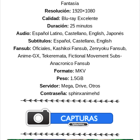
Fantasía
Resolución:
1920×1080
Calidad:
Blu-ray Excelente
Duración:
25 minutos
Audio:
Español Latino, Castellano, English, Japonés
Subtitulos:
Español, Castellano, English
Fansub:
Oficiales, Kashikoi Fansub, Zenryoku Fansub,
Anime-GX, Tekeremata, Fictional Movement Subs-
Anacronico Fansub
Formato:
MKV
Peso:
1.5GB
Servidor:
Mega, Drive, Otros
Contraseña:
sphinxanimehd