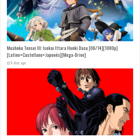
Mushoku Tensei III: Isekai Ittara Honki Dasu [06/14][1080p]
[Latino+Castellano+Japonés][Mega-Drive]
6 días ago