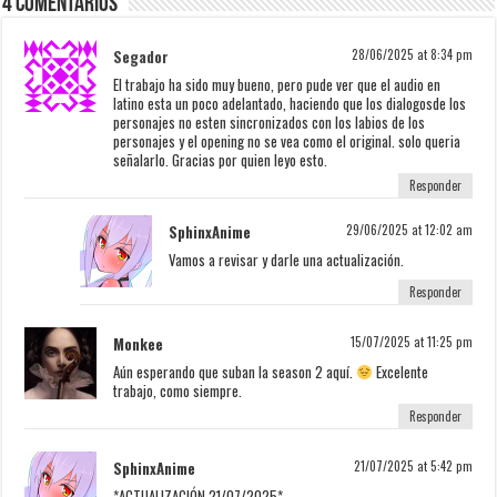
4 Comentarios
Segador
28/06/2025 at 8:34 pm
El trabajo ha sido muy bueno, pero pude ver que el audio en
latino esta un poco adelantado, haciendo que los dialogosde los
personajes no esten sincronizados con los labios de los
personajes y el opening no se vea como el original. solo queria
señalarlo. Gracias por quien leyo esto.
Responder
SphinxAnime
29/06/2025 at 12:02 am
Vamos a revisar y darle una actualización.
Responder
Monkee
15/07/2025 at 11:25 pm
Aún esperando que suban la season 2 aquí.
Excelente
trabajo, como siempre.
Responder
SphinxAnime
21/07/2025 at 5:42 pm
*ACTUALIZACIÓN 21/07/2025*