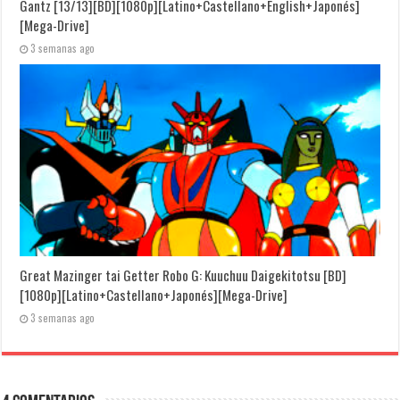
Gantz [13/13][BD][1080p][Latino+Castellano+English+Japonés]
[Mega-Drive]
3 semanas ago
Great Mazinger tai Getter Robo G: Kuuchuu Daigekitotsu [BD]
[1080p][Latino+Castellano+Japonés][Mega-Drive]
3 semanas ago