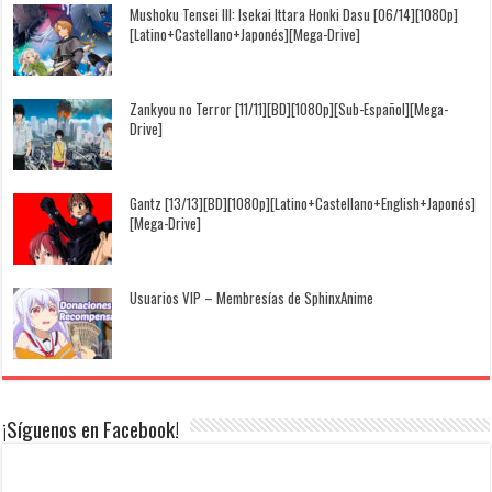
Mushoku Tensei III: Isekai Ittara Honki Dasu [06/14][1080p]
[Latino+Castellano+Japonés][Mega-Drive]
Zankyou no Terror [11/11][BD][1080p][Sub-Español][Mega-
Drive]
Gantz [13/13][BD][1080p][Latino+Castellano+English+Japonés]
[Mega-Drive]
Usuarios VIP – Membresías de SphinxAnime
¡Síguenos en Facebook!