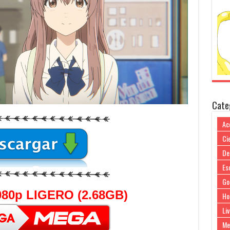
Cate
Ac
Cie
De
Es
Go
80p LIGERO (2.68GB)
Ho
Liv
Me