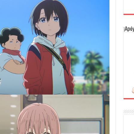
¡Apóy