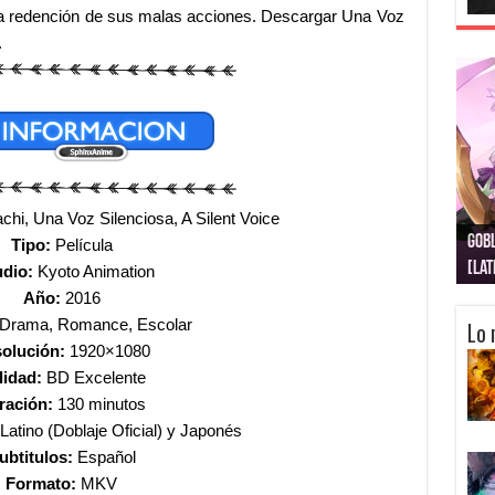
la redención de sus malas acciones. Descargar Una Voz
.
hi, Una Voz Silenciosa, A Silent Voice
Gobl
Juju
Kimi
Nuki
Kimi
Get
Tipo:
Película
[La
[Lat
[La
[10
[Ca
[10
udio:
Kyoto Animation
Año:
2016
Drama, Romance, Escolar
Lo 
olución:
1920×1080
lidad:
BD Excelente
ración:
130 minutos
atino (Doblaje Oficial) y Japonés
ubtitulos:
Español
Formato:
MKV