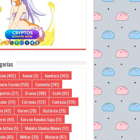
gorías
ción
(402)
Anime
(3)
Aventura
(143)
ncia Ficción
(158)
Comedia
(241)
portes
(27)
Drama
(288)
Ecchi
(82)
colar
(111)
Estrenos
(122)
Fantasía
(219)
re
(42)
Harem
(28)
Histórico
(29)
rror
(49)
Kara no Kyoukai Saga
(11)
e Action
(5)
Makoto Shinkai Movies
(12)
cha
(60)
Militar
(39)
Misterio
(87)