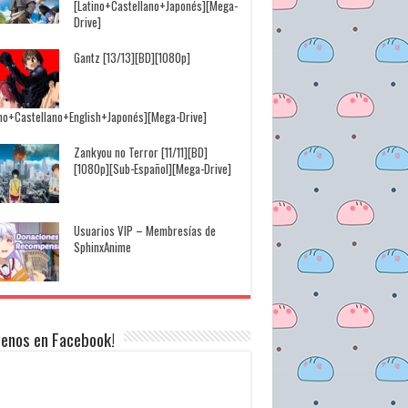
[Latino+Castellano+Japonés][Mega-
Drive]
Gantz [13/13][BD][1080p]
ino+Castellano+English+Japonés][Mega-Drive]
Zankyou no Terror [11/11][BD]
[1080p][Sub-Español][Mega-Drive]
Usuarios VIP – Membresías de
SphinxAnime
uenos en Facebook!