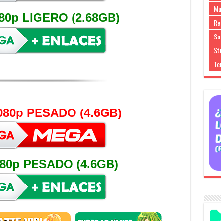
Mu
80p LIGERO (2.68GB)
Re
So
Stu
Te
080p PESADO (4.6GB)
80p PESADO (4.6GB)