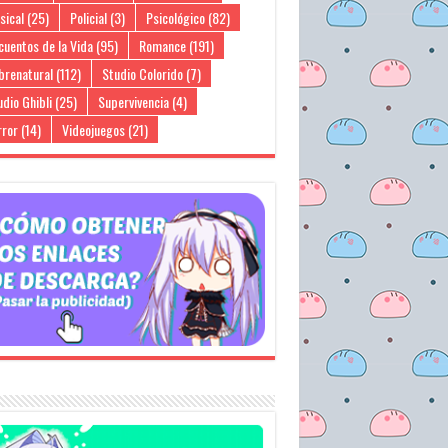
sical
(25)
Policial
(3)
Psicológico
(82)
cuentos de la Vida
(95)
Romance
(191)
brenatural
(112)
Studio Colorido
(7)
dio Ghibli
(25)
Supervivencia
(4)
rror
(14)
Videojuegos
(21)