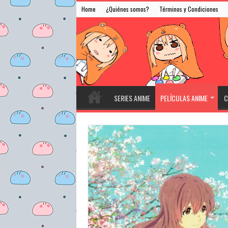
Home
¿Quiénes somos?
Términos y Condiciones
SERIES ANIME
PELÍCULAS ANIME
C