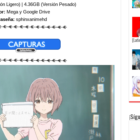
ón Ligero) | 4.36GB (Versión Pesado)
or:
Mega y Google Drive
raseña:
sphinxanimehd
[Lat
¡Síg