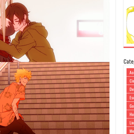
Cate
Ac
Cie
De
Es
Go
Ho
Liv
Me