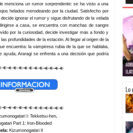
e menciona un rumor sorprendente: se ha visto a una
jos helados merodeando por la ciudad. Satisfecho por
ecide ignorar el rumor y sigue disfrutando de la velada
dirigirse a casa, se encuentra con manchas de sangre
vido por la curiosidad, decide investigar más a fondo y
as profundidades de la estación. Al llegar al origen de la
que encuentra: la vampiresa rubia de la que se hablaba,
e ayuda, Araragi se enfrenta a una decisión que podría
Gobl
Juju
Kimi
Nuki
Kimi
Get
[La
[Lat
[La
[10
[Ca
[10
Lo 
umonogatari I: Tekketsu-hen,
atari Part 1: Iron-Blooded
ela:
Kizumonogatari II