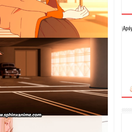
¡Apóy