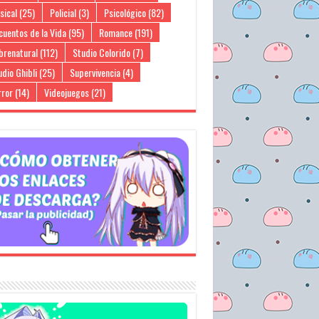
sical
(25)
Policial
(3)
Psicológico
(82)
cuentos de la Vida
(95)
Romance
(191)
brenatural
(112)
Studio Colorido
(7)
dio Ghibli
(25)
Supervivencia
(4)
rror
(14)
Videojuegos
(21)