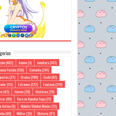
gorías
ción
(402)
Anime
(3)
Aventura
(143)
ncia Ficción
(158)
Comedia
(241)
portes
(27)
Drama
(288)
Ecchi
(82)
colar
(111)
Estrenos
(122)
Fantasía
(219)
re
(42)
Harem
(28)
Histórico
(29)
rror
(49)
Kara no Kyoukai Saga
(11)
e Action
(5)
Makoto Shinkai Movies
(12)
cha
(60)
Militar
(39)
Misterio
(87)