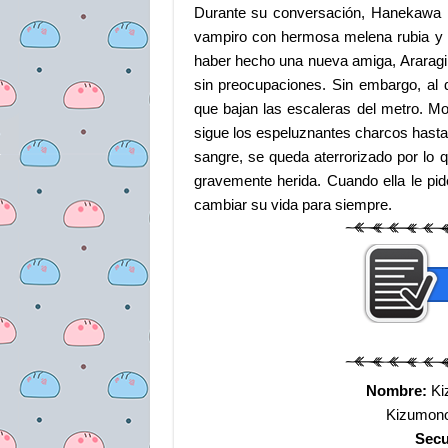
Durante su conversación, Hanekawa l
vampiro con hermosa melena rubia y o
haber hecho una nueva amiga, Araragi d
sin preocupaciones. Sin embargo, al 
que bajan las escaleras del metro. Mo
sigue los espeluznantes charcos hasta l
sangre, se queda aterrorizado por lo 
gravemente herida. Cuando ella le pid
cambiar su vida para siempre.
Nombre:
Kiz
Kizumonog
Secu