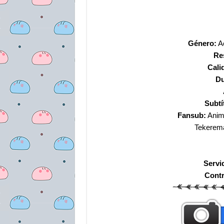
Género:
Ac
Re
Cali
Du
Subtí
Fansub:
Anim
Tekerem
Servi
Cont