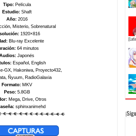
Tipo:
Película
Estudio:
Shaft
Año:
2016
ción, Misterio, Sobrenatural
solución:
1920×816
[Lat
dad:
Blu-ray Excelente
ración:
64 minutos
Audios:
Japonés
tulos:
Español, English
e-GX, Hakoniwa, Proyecto432,
ata, Ñyuum, RadioGalaxia
Formato:
MKV
Peso:
5.8GB
dor:
Mega, Drive, Otros
raseña:
sphinxanimehd
¡Síg