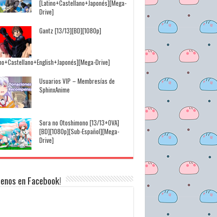
[Latino+Castellano+Japonés][Mega-
Drive]
Gantz [13/13][BD][1080p]
ino+Castellano+English+Japonés][Mega-Drive]
Usuarios VIP – Membresías de
SphinxAnime
Sora no Otoshimono [13/13+OVA]
[BD][1080p][Sub-Español][Mega-
Drive]
uenos en Facebook!