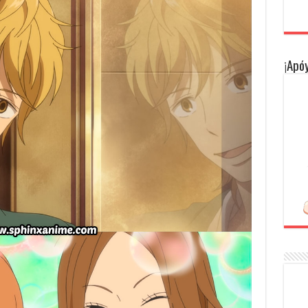
¡Apóy