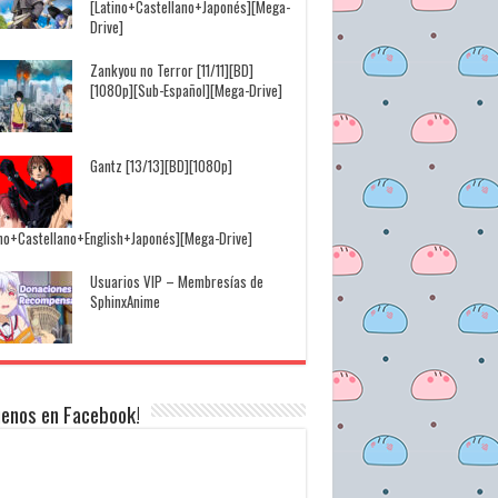
[Latino+Castellano+Japonés][Mega-
Drive]
Zankyou no Terror [11/11][BD]
[1080p][Sub-Español][Mega-Drive]
Gantz [13/13][BD][1080p]
ino+Castellano+English+Japonés][Mega-Drive]
Usuarios VIP – Membresías de
SphinxAnime
uenos en Facebook!