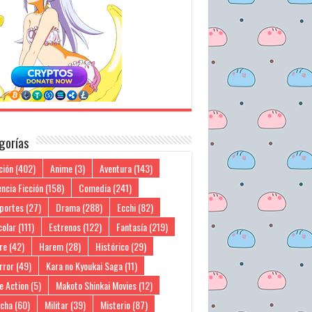
gorías
ción
(402)
Anime
(3)
Aventura
(143)
ncia Ficción
(158)
Comedia
(241)
portes
(27)
Drama
(288)
Ecchi
(82)
colar
(111)
Estrenos
(122)
Fantasía
(219)
re
(42)
Harem
(28)
Histórico
(29)
rror
(49)
Kara no Kyoukai Saga
(11)
e Action
(5)
Makoto Shinkai Movies
(12)
cha
(60)
Militar
(39)
Misterio
(87)