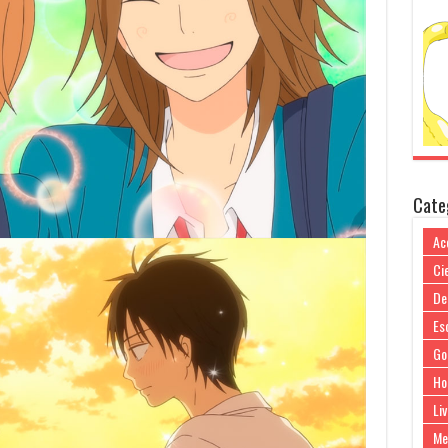
Cate
Ac
Cie
De
Es
Go
Ho
Liv
Me