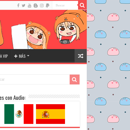
A VIP
MÁS
es con Audio: