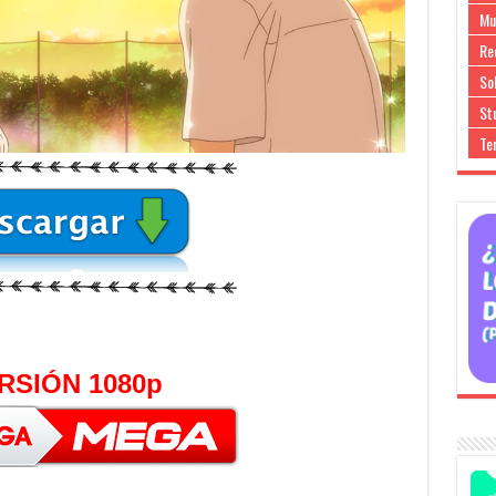
Mu
Re
So
Stu
Te
RSIÓN 1080p