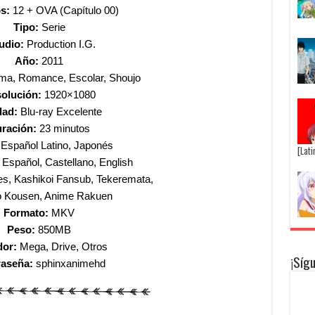
os:
12 + OVA (Capítulo 00)
Tipo:
Serie
udio:
Production I.G.
Año:
2011
a, Romance, Escolar, Shoujo
olución:
1920×1080
dad:
Blu-ray Excelente
ración:
23 minutos
:
Español Latino, Japonés
[Lat
Español, Castellano, English
es, Kashikoi Fansub, Tekeremata,
o Kousen, Anime Rakuen
Formato:
MKV
Peso:
850MB
dor:
Mega, Drive, Otros
¡Síg
raseña:
sphinxanimehd