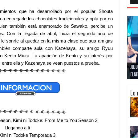
imientos que ha desarrollado por el popular Shouta
a entregarle los chocolates tradicionales y opta por no
 quien también está enamorado de Sawako, percibe un
s. Con la llegada de abril, inicia el segundo año de
a le sonríe al quedar en la misma clase que sus amigas
mbién comparte aula con Kazehaya, su amigo Ryuu
 Kento Miura. La aparición de Kento y su interés por
 entre ella y Kazehaya se vean puestos a prueba.
Gobl
Juju
Kimi
Nuki
Kimi
Get
[La
[Lat
[La
[10
[Ca
[10
Lo 
eason, Kimi ni Todoke: From Me to You Season 2,
Llegando a ti
Kimi ni Todoke Temporada 3