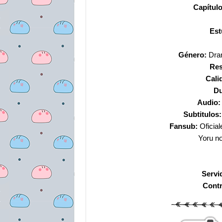
Capítul
Est
Género:
Dram
Res
Cali
Du
Audio
Subtitulos:
Fansub:
Oficial
Yoru n
Servi
Cont