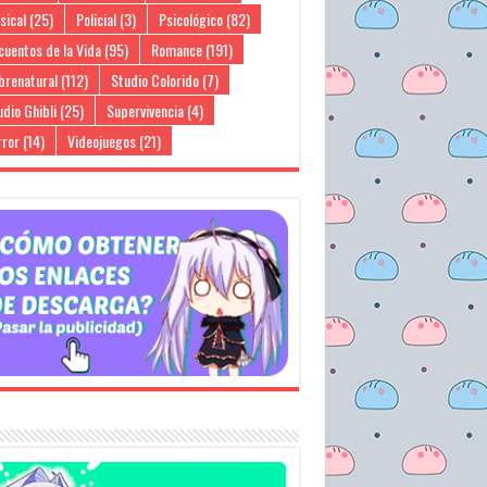
sical
(25)
Policial
(3)
Psicológico
(82)
cuentos de la Vida
(95)
Romance
(191)
brenatural
(112)
Studio Colorido
(7)
dio Ghibli
(25)
Supervivencia
(4)
rror
(14)
Videojuegos
(21)