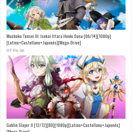
Mushoku Tensei III: Isekai Ittara Honki Dasu [06/14][1080p]
[Latino+Castellano+Japonés][Mega-Drive]
6 días ago
Goblin Slayer II [12/12][BD][1080p][Latino+Castellano+Japonés]
[Mega-Drive]