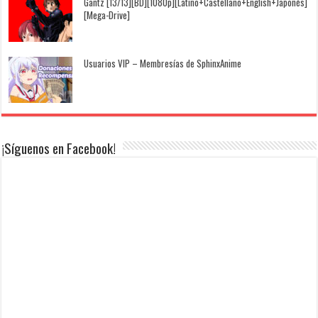
Gantz [13/13][BD][1080p][Latino+Castellano+English+Japonés]
[Mega-Drive]
Usuarios VIP – Membresías de SphinxAnime
¡Síguenos en Facebook!