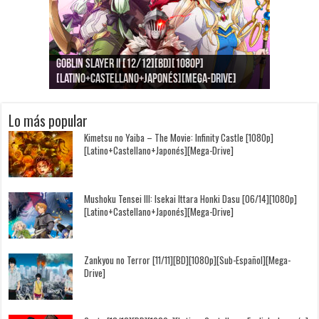
Goblin Slayer II [12/12][BD][1080p]
Jujutsu Kaisen: Kaigyoku/Gyokusetsu [1080p]
Kimi to, Nami ni Noretara [BD][1080p]
Nukitashi the Animation [11/11+OVAS][BD]
Kimi wa Houkago Insomnia [13/13][BD][1080p]
Getsuyoubi no Tawawa [12/12+Especiales][BD]
[Latino+Castellano+Japonés][Mega-Drive]
[Latino+Japonés][Mega-Drive]
[Latino+Castellano+Japonés][Mega-Drive]
[1080p][Sub-Español][Mega-Drive]
[Castellano+English+Japonés][Mega-Drive]
[1080p][Sub-Español][Mega-Drive]
Lo más popular
Kimetsu no Yaiba – The Movie: Infinity Castle [1080p]
[Latino+Castellano+Japonés][Mega-Drive]
Mushoku Tensei III: Isekai Ittara Honki Dasu [06/14][1080p]
[Latino+Castellano+Japonés][Mega-Drive]
Zankyou no Terror [11/11][BD][1080p][Sub-Español][Mega-
Drive]