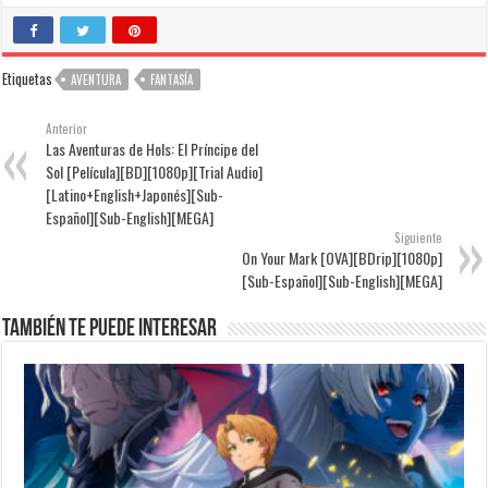
Etiquetas
AVENTURA
FANTASÍA
Anterior
Las Aventuras de Hols: El Príncipe del
Sol [Película][BD][1080p][Trial Audio]
[Latino+English+Japonés][Sub-
Español][Sub-English][MEGA]
Siguiente
On Your Mark [OVA][BDrip][1080p]
[Sub-Español][Sub-English][MEGA]
También te puede interesar