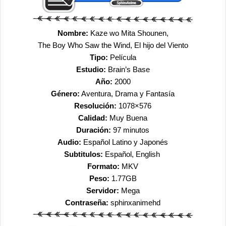
Nombre:
Kaze wo Mita Shounen,
The Boy Who Saw the Wind, El hijo del Viento
Tipo:
Película
Estudio:
Brain’s Base
Año:
2000
Género:
Aventura, Drama y Fantasía
Resolución:
1078×576
Calidad:
Muy Buena
Duración:
97 minutos
Audio:
Español Latino y Japonés
Subtitulos:
Español, English
Formato:
MKV
Peso:
1.77GB
Servidor:
Mega
Contraseña:
sphinxanimehd