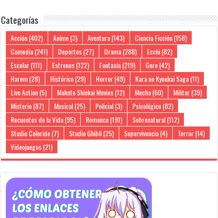
Categorías
Acción
(402)
Anime
(3)
Aventura
(143)
Ciencia Ficción
(158)
Comedia
(241)
Deportes
(27)
Drama
(288)
Ecchi
(82)
Escolar
(111)
Estrenos
(122)
Fantasía
(219)
Gore
(42)
Harem
(28)
Histórico
(29)
Horror
(49)
Kara no Kyoukai Saga
(11)
Live Action
(5)
Makoto Shinkai Movies
(12)
Mecha
(60)
Militar
(39)
Misterio
(87)
Musical
(25)
Policial
(3)
Psicológico
(82)
Recuentos de la Vida
(95)
Romance
(191)
Sobrenatural
(112)
Studio Colorido
(7)
Studio Ghibli
(25)
Supervivencia
(4)
Terror
(14)
Videojuegos
(21)