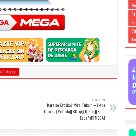
Mu
Re
So
Stu
Te
Pinterest
Siguiente
Kara no Kyoukai: Mirai Fukuin – Extra
Chorus [Película][BDrip][1080p][Sub-
Español][MEGA]