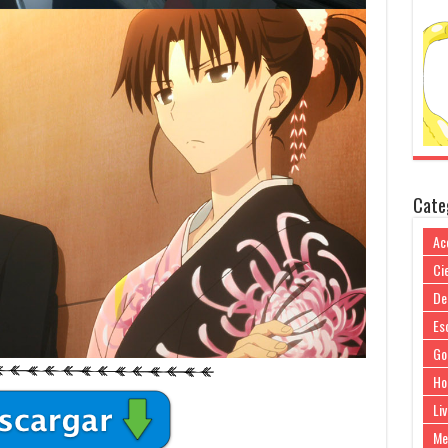
Cate
Ac
Cie
De
Es
Go
Ho
Liv
Me