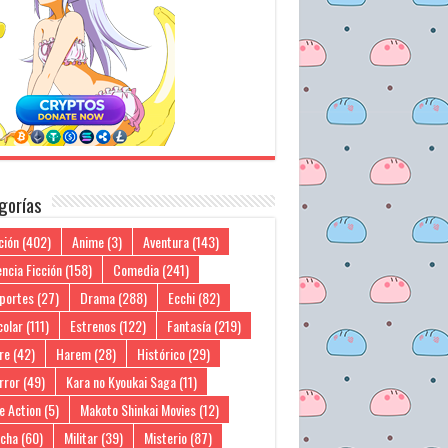
gorías
ción
(402)
Anime
(3)
Aventura
(143)
ncia Ficción
(158)
Comedia
(241)
portes
(27)
Drama
(288)
Ecchi
(82)
colar
(111)
Estrenos
(122)
Fantasía
(219)
re
(42)
Harem
(28)
Histórico
(29)
rror
(49)
Kara no Kyoukai Saga
(11)
e Action
(5)
Makoto Shinkai Movies
(12)
cha
(60)
Militar
(39)
Misterio
(87)