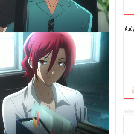
¡Apóy