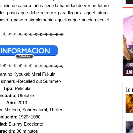
 niño de catorce años tiene la habilidad de ver un futuro
os pasos que debe recorrer para llegar a aquel futuro.
 paso a paso o simplemente aquellos que pueden ver el
Gobl
Juju
Kimi
Nuki
Kimi
Get
[La
[Lat
[La
[10
[Ca
[10
ra no Kyoukai: Mirai Fukuin
 sinners -Recalled out Summer-
Lo 
Tipo:
Película
Estudio:
Ufotable
Año:
2013
, Misterio, Sobrenatural, Thriller
olución:
1920×1080
dad:
Blu-ray Excelente
ración:
90 minutos