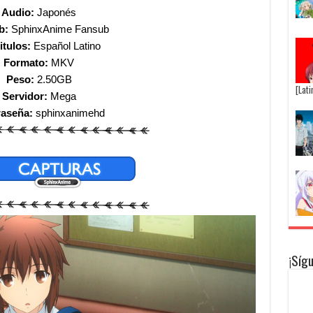
Audio:
Japonés
b:
SphinxAnime Fansub
itulos:
Español Latino
Formato:
MKV
Peso:
2.50GB
[Lat
Servidor:
Mega
raseña:
sphinxanimehd
¡Síg