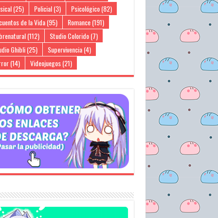
sical
(25)
Policial
(3)
Psicológico
(82)
cuentos de la Vida
(95)
Romance
(191)
brenatural
(112)
Studio Colorido
(7)
dio Ghibli
(25)
Supervivencia
(4)
rror
(14)
Videojuegos
(21)