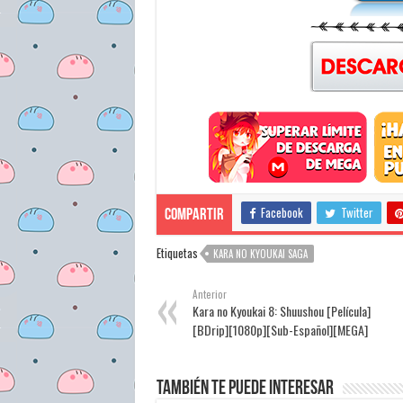
Facebook
Twitter
Compartir
Etiquetas
KARA NO KYOUKAI SAGA
Anterior
Kara no Kyoukai 8: Shuushou [Película]
[BDrip][1080p][Sub-Español][MEGA]
También te puede interesar