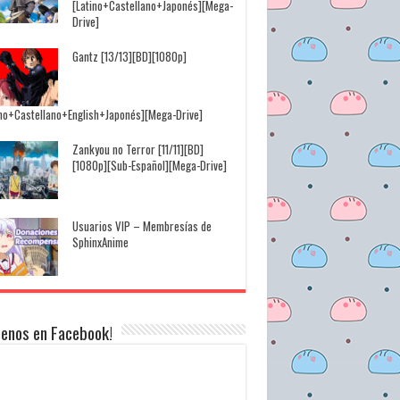
[Latino+Castellano+Japonés][Mega-
Drive]
Gantz [13/13][BD][1080p]
ino+Castellano+English+Japonés][Mega-Drive]
Zankyou no Terror [11/11][BD]
[1080p][Sub-Español][Mega-Drive]
Usuarios VIP – Membresías de
SphinxAnime
uenos en Facebook!