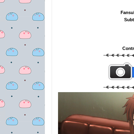
Fansu
Subt
Cont