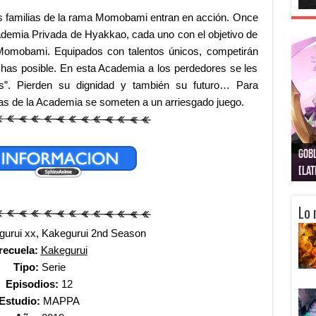
 las familias de la rama Momobami entran en acción.
Once
cademia Privada de Hyakkao, cada uno con el objetivo de
n Momobami. Equipados con talentos únicos, competirán
chas posible. En esta Academia a los perdedores se les
s”. Pierden su dignidad y también su futuro… Para
icas de la Academia se someten a un arriesgado juego.
Gobl
Juju
Kimi
Nuki
Kimi
Get
[La
[Lat
[La
[10
[Ca
[10
Lo 
urui xx, Kakegurui 2nd Season
recuela:
Kakegurui
Tipo:
Serie
Episodios:
12
Estudio:
MAPPA