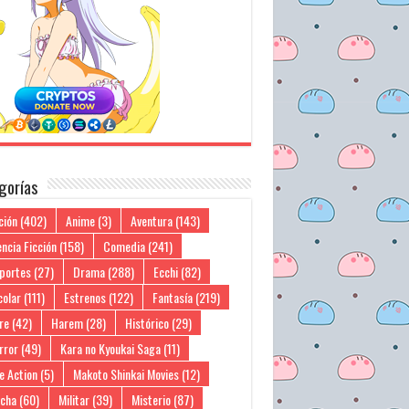
gorías
ción
(402)
Anime
(3)
Aventura
(143)
ncia Ficción
(158)
Comedia
(241)
portes
(27)
Drama
(288)
Ecchi
(82)
colar
(111)
Estrenos
(122)
Fantasía
(219)
re
(42)
Harem
(28)
Histórico
(29)
rror
(49)
Kara no Kyoukai Saga
(11)
e Action
(5)
Makoto Shinkai Movies
(12)
cha
(60)
Militar
(39)
Misterio
(87)