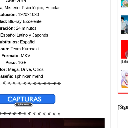
Año:
2019
 Misterio, Psicológico, Escolar
olución:
1920×1080
dad:
Blu-ray Excelente
ración:
24 minutos
:
Español Latino y Japonés
ubtítulos:
Español
nsub:
Team Kurosaki
Formato:
MKV
[Lat
Peso:
1GB
dor:
Mega, Drive, Otros
raseña:
sphinxanimehd
¡Síg