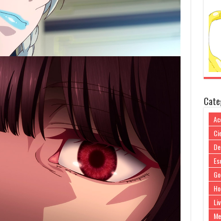
Cate
Ac
Cie
De
Es
Go
Ho
Liv
Me