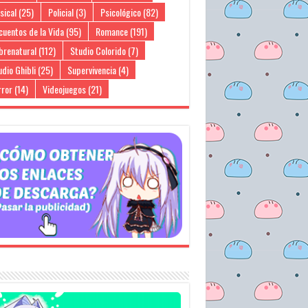
sical
(25)
Policial
(3)
Psicológico
(82)
cuentos de la Vida
(95)
Romance
(191)
brenatural
(112)
Studio Colorido
(7)
dio Ghibli
(25)
Supervivencia
(4)
rror
(14)
Videojuegos
(21)