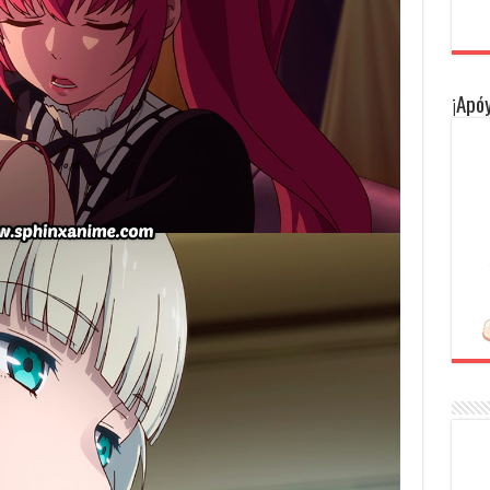
¡Apóy