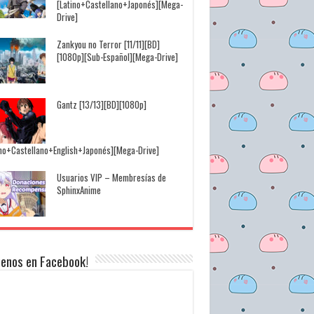
[Latino+Castellano+Japonés][Mega-
Drive]
Zankyou no Terror [11/11][BD]
[1080p][Sub-Español][Mega-Drive]
Gantz [13/13][BD][1080p]
ino+Castellano+English+Japonés][Mega-Drive]
Usuarios VIP – Membresías de
SphinxAnime
uenos en Facebook!