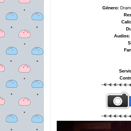
Género:
Drama,
Res
Cali
Du
Audios
S
Fa
Servi
Cont