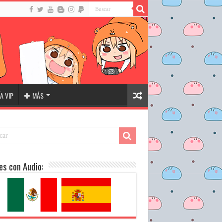
A VIP
MÁS
es con Audio: