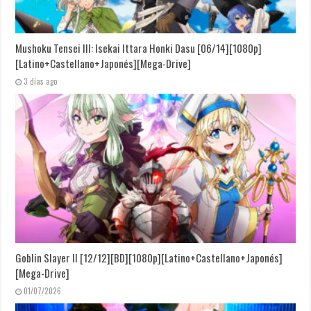
Mushoku Tensei III: Isekai Ittara Honki Dasu [06/14][1080p]
[Latino+Castellano+Japonés][Mega-Drive]
3 días ago
Goblin Slayer II [12/12][BD][1080p][Latino+Castellano+Japonés]
[Mega-Drive]
01/07/2026