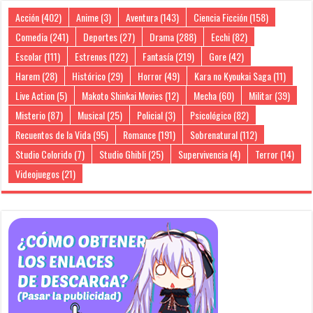
Acción
(402)
Anime
(3)
Aventura
(143)
Ciencia Ficción
(158)
Comedia
(241)
Deportes
(27)
Drama
(288)
Ecchi
(82)
Escolar
(111)
Estrenos
(122)
Fantasía
(219)
Gore
(42)
Harem
(28)
Histórico
(29)
Horror
(49)
Kara no Kyoukai Saga
(11)
Live Action
(5)
Makoto Shinkai Movies
(12)
Mecha
(60)
Militar
(39)
Misterio
(87)
Musical
(25)
Policial
(3)
Psicológico
(82)
Recuentos de la Vida
(95)
Romance
(191)
Sobrenatural
(112)
Studio Colorido
(7)
Studio Ghibli
(25)
Supervivencia
(4)
Terror
(14)
Videojuegos
(21)