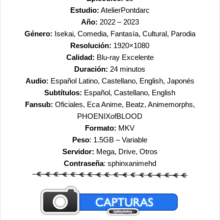
Estudio:
AtelierPontdarc
Año:
2022 – 2023
Género:
Isekai, Comedia, Fantasía, Cultural, Parodia
Resolución:
1920×1080
Calidad:
Blu-ray Excelente
Duración:
24 minutos
Audio:
Español Latino, Castellano, English, Japonés
Subtítulos:
Español, Castellano, English
Fansub:
Oficiales, Eca Anime, Beatz, Animemorphs,
PHOENIXofBLOOD
Formato:
MKV
Peso
: 1.5GB – Variable
Servidor:
Mega, Drive, Otros
Contraseña
: sphinxanimehd