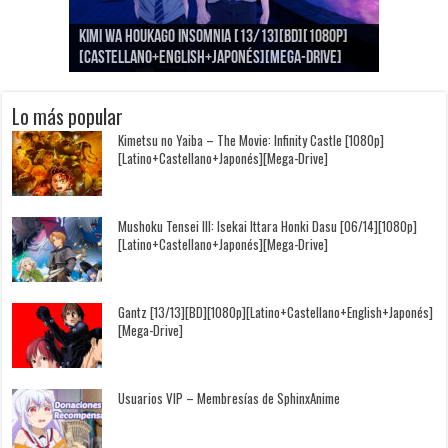
Goblin Slayer II [12/12][BD][1080p]
Jujutsu Kaisen: Kaigyoku/Gyokusetsu [1080p]
Kimi to, Nami ni Noretara [BD][1080p]
Nukitashi the Animation [11/11+OVAS][BD]
Kimi wa Houkago Insomnia [13/13][BD][1080p]
Getsuyoubi no Tawawa [12/12+Especiales][BD]
[Latino+Castellano+Japonés][Mega-Drive]
[Latino+Japonés][Mega-Drive]
[Latino+Castellano+Japonés][Mega-Drive]
[1080p][Sub-Español][Mega-Drive]
[Castellano+English+Japonés][Mega-Drive]
[1080p][Sub-Español][Mega-Drive]
Lo más popular
Kimetsu no Yaiba – The Movie: Infinity Castle [1080p]
[Latino+Castellano+Japonés][Mega-Drive]
Mushoku Tensei III: Isekai Ittara Honki Dasu [06/14][1080p]
[Latino+Castellano+Japonés][Mega-Drive]
Gantz [13/13][BD][1080p][Latino+Castellano+English+Japonés]
[Mega-Drive]
Usuarios VIP – Membresías de SphinxAnime