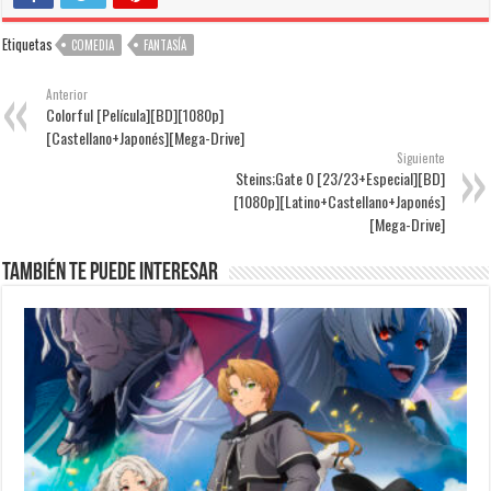
Etiquetas
COMEDIA
FANTASÍA
Anterior
Colorful [Película][BD][1080p]
[Castellano+Japonés][Mega-Drive]
Siguiente
Steins;Gate 0 [23/23+Especial][BD]
[1080p][Latino+Castellano+Japonés]
[Mega-Drive]
También te puede interesar