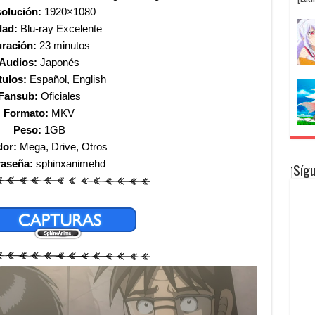
olución:
1920×1080
dad:
Blu-ray Excelente
ración:
23 minutos
Audios:
Japonés
tulos:
Español, English
Fansub:
Oficiales
Formato:
MKV
Peso:
1GB
dor:
Mega, Drive, Otros
raseña:
sphinxanimehd
¡Síg