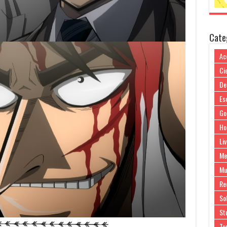
Cate
Ac
Cie
De
Es
Go
Ho
Liv
Me
Mu
Re
So
Stu
Te