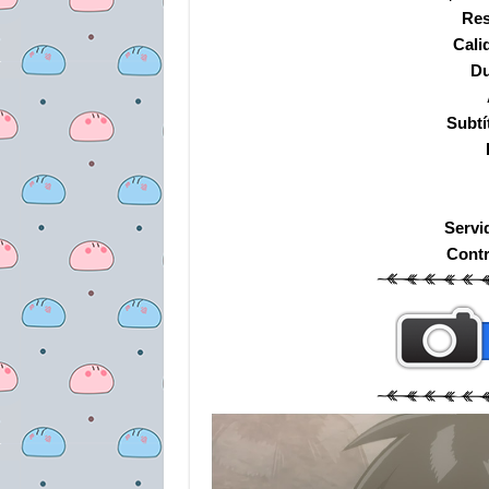
Res
Cali
Du
Subtí
Servi
Cont