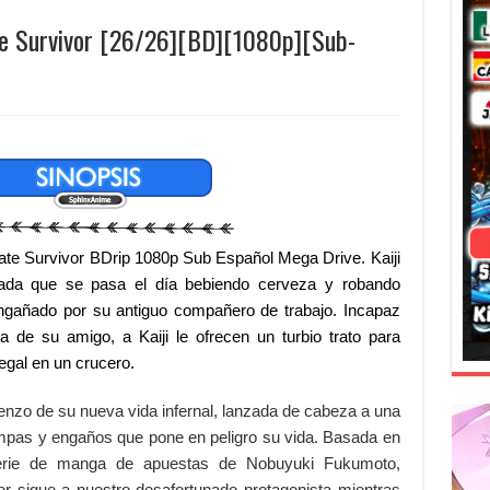
ate Survivor [26/26][BD][1080p][Sub-
ate Survivor BDrip 1080p Sub Español Mega Drive. Kaiji
ada que se pasa el día bebiendo cerveza y robando
ngañado por su antiguo compañero de trabajo. Incapaz
 de su amigo, a Kaiji le ofrecen un turbio trato para
legal en un crucero.
enzo de su nueva vida infernal, lanzada de cabeza a una
mpas y engaños que pone en peligro su vida. Basada en
serie de manga de apuestas de Nobuyuki Fukumoto,
or sigue a nuestro desafortunado protagonista mientras