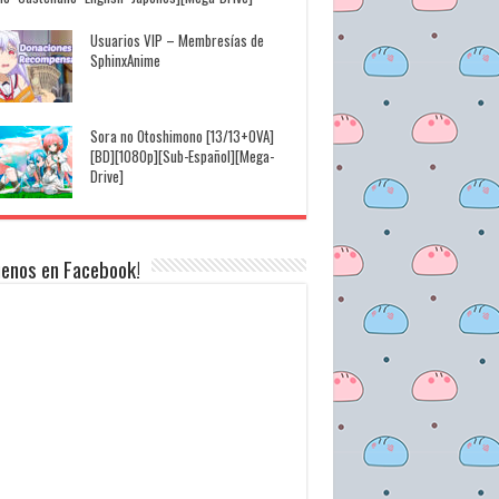
Usuarios VIP – Membresías de
SphinxAnime
Sora no Otoshimono [13/13+OVA]
[BD][1080p][Sub-Español][Mega-
Drive]
uenos en Facebook!