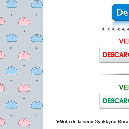
VE
VE
➤N
ota de la serie Gyakkyou Burai 