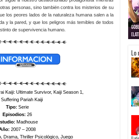
 otras personas, sino también contra los misterios de su
que los peores lados de la naturaleza humana salen a la
da y la pared, y que los peligros más temibles de todos
Gobl
Juju
Kimi
Nuki
Kimi
Get
 instinto de supervivencia humano.
[La
[Lat
[La
[10
[Ca
[10
Lo 
 Kaiji: Ultimate Survivor, Kaiji Season 1,
Suffering Pariah Kaiji
Tipo:
Serie
Episodios:
26
studio:
Madhouse
Año:
2007 – 2008
 Drama, Thriller Psicológico, Juego
[Lat