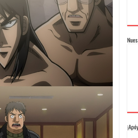
Nues
¡Apóy