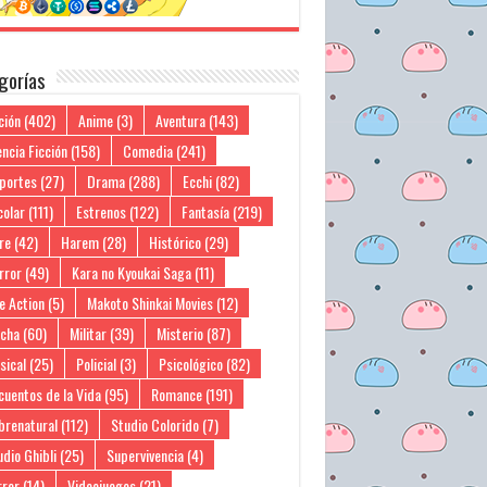
gorías
ción
(402)
Anime
(3)
Aventura
(143)
ncia Ficción
(158)
Comedia
(241)
portes
(27)
Drama
(288)
Ecchi
(82)
colar
(111)
Estrenos
(122)
Fantasía
(219)
re
(42)
Harem
(28)
Histórico
(29)
rror
(49)
Kara no Kyoukai Saga
(11)
e Action
(5)
Makoto Shinkai Movies
(12)
cha
(60)
Militar
(39)
Misterio
(87)
sical
(25)
Policial
(3)
Psicológico
(82)
cuentos de la Vida
(95)
Romance
(191)
brenatural
(112)
Studio Colorido
(7)
dio Ghibli
(25)
Supervivencia
(4)
rror
(14)
Videojuegos
(21)