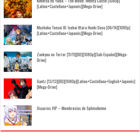
Kimetsu no Yaiba – The Movie: Infinity Castle [1080p]
[Latino+Castellano+Japonés][Mega-Drive]
Mushoku Tensei III: Isekai Ittara Honki Dasu [06/14][1080p]
[Latino+Castellano+Japonés][Mega-Drive]
Zankyou no Terror [11/11][BD][1080p][Sub-Español][Mega-
Drive]
Gantz [13/13][BD][1080p][Latino+Castellano+English+Japonés]
[Mega-Drive]
Usuarios VIP – Membresías de SphinxAnime