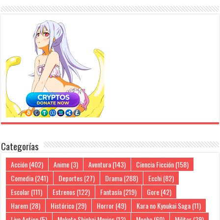
Categorías
Acción
(402)
Anime
(3)
Aventura
(143)
Ciencia Ficción
(158)
Comedia
(241)
Deportes
(27)
Drama
(288)
Ecchi
(82)
Escolar
(111)
Estrenos
(122)
Fantasía
(219)
Gore
(42)
Harem
(28)
Histórico
(29)
Horror
(49)
Kara no Kyoukai Saga
(11)
Live Action
(5)
Makoto Shinkai Movies
(12)
Mecha
(60)
Militar
(39)