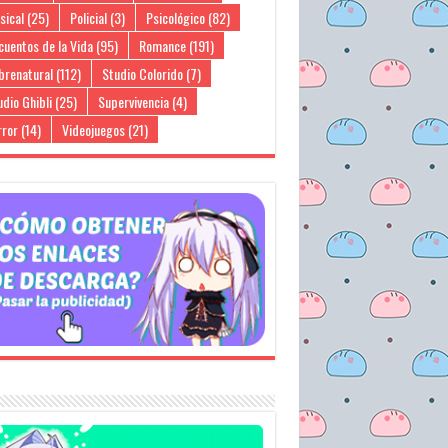
sical
(25)
Policial
(3)
Psicológico
(82)
cuentos de la Vida
(95)
Romance
(191)
brenatural
(112)
Studio Colorido
(7)
dio Ghibli
(25)
Supervivencia
(4)
rror
(14)
Videojuegos
(21)