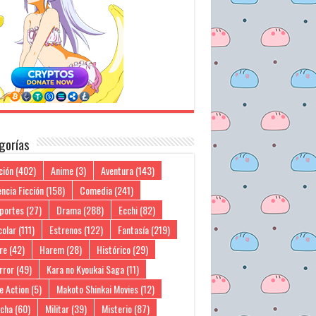
gorías
ción
(402)
Anime
(3)
Aventura
(143)
ncia Ficción
(158)
Comedia
(241)
portes
(27)
Drama
(288)
Ecchi
(82)
colar
(111)
Estrenos
(122)
Fantasía
(219)
re
(42)
Harem
(28)
Histórico
(29)
rror
(49)
Kara no Kyoukai Saga
(11)
e Action
(5)
Makoto Shinkai Movies
(12)
cha
(60)
Militar
(39)
Misterio
(87)