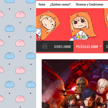
Home
¿Quiénes somos?
Términos y Condiciones
SERIES ANIME
PELÍCULAS ANIME
C