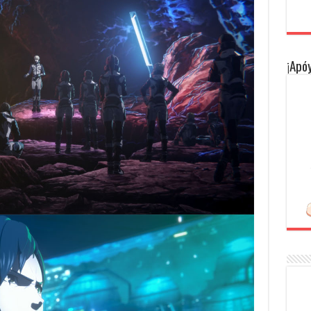
¡Apóy