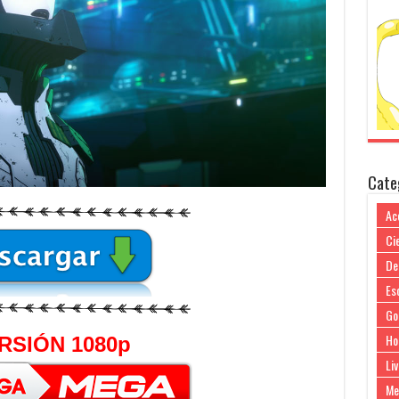
Cate
Ac
Cie
De
Es
Go
Ho
RSIÓN 1080p
Liv
Me