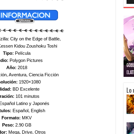
illa: City on the Edge of Battle,
 Kessen Kidou Zoushoku Toshi
Tipo:
Película
dio:
Polygon Pictures
Gobl
Juju
Kimi
Nuki
Kimi
Get
Año:
2018
[La
[Lat
[La
[10
[Ca
[10
ión, Aventura, Ciencia Ficción
olución:
1920×1080
Lo 
lidad:
BD Excelente
ración:
101 minutos
Español Latino y Japonés
tulos:
Español, English
Formato:
MKV
Peso:
2.90 GB
dor:
Mega, Drive, Otros