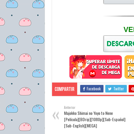
VE
Facebook
Twitter
Compartir
Anterior
Majokko Shimai no Yoyo to Nene
[Película][BDrip][1080p][Sub-Español]
[Sub-English][MEGA]