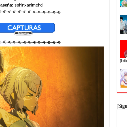
raseña:
sphinxanimehd
[Lat
¡Síg