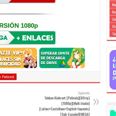
Mu
Re
So
RSIÓN 1080p
Stu
Te
Pinterest
Siguiente
Tekkon Kinkreet [Película][BDrip]
[1080p][Multi Audio]
[Latino+Castellano+English+Japonés]
[Sub-Español][MEGA]