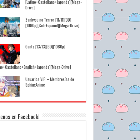
[Latino+Castellano+Japonés][Mega-
Drive]
Zankyou no Terror [11/11][BD]
[1080p][Sub-Español][Mega-Drive]
Gantz [13/13][BD][1080p]
ino+Castellano+English+Japonés][Mega-Drive]
Usuarios VIP – Membresías de
SphinxAnime
uenos en Facebook!