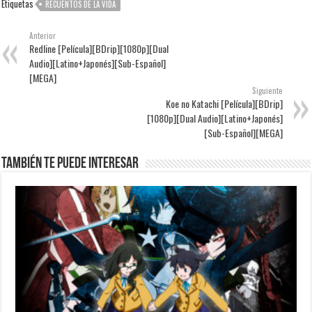
Etiquetas
RECUENTOS DE LA VIDA
Anterior
Redline [Película][BDrip][1080p][Dual
Audio][Latino+Japonés][Sub-Español]
[MEGA]
Siguiente
Koe no Katachi [Película][BDrip]
[1080p][Dual Audio][Latino+Japonés]
[Sub-Español][MEGA]
También te puede interesar