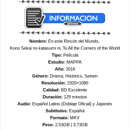
Nombre:
En este Rincón del Mundo,
Kono Sekai no katasumi ni,
To All the Corners of the World
Tipo:
Película
Estudio:
MAPPA
Año:
2016
Género:
Drama, Histórico, Seinen
Resolución:
1920×1080
Calidad:
BD Excelente
Duración:
129 minutos
Audio:
Español Latino (Doblaje Oficial) y Japonés
Subtitulos:
Español
Formato:
MKV
Peso:
2.53GB | 3.73GB