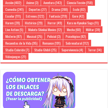
Acción
(402)
Anime
(3)
Aventura
(143)
Ciencia Ficción
(158)
Comedia
(241)
Deportes
(27)
Drama
(288)
Ecchi
(82)
Escolar
(111)
Estrenos
(122)
Fantasía
(219)
Gore
(42)
Harem
(28)
Histórico
(29)
Horror
(49)
Kara no Kyoukai Saga
(11)
Live Action
(5)
Makoto Shinkai Movies
(12)
Mecha
(60)
Militar
(39)
Misterio
(87)
Musical
(25)
Policial
(3)
Psicológico
(82)
Recuentos de la Vida
(95)
Romance
(191)
Sobrenatural
(112)
Studio Colorido
(7)
Studio Ghibli
(25)
Supervivencia
(4)
Terror
(14)
Videojuegos
(21)