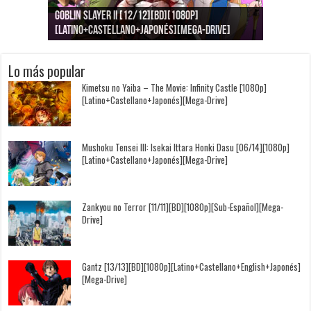
Goblin Slayer II [12/12][BD][1080p]
Jujutsu Kaisen: Kaigyoku/Gyokusetsu [1080p]
Kimi to, Nami ni Noretara [BD][1080p]
Nukitashi the Animation [11/11+OVAS][BD]
Kimi wa Houkago Insomnia [13/13][BD][1080p]
Getsuyoubi no Tawawa [12/12+Especiales][BD]
[Latino+Castellano+Japonés][Mega-Drive]
[Latino+Japonés][Mega-Drive]
[Latino+Castellano+Japonés][Mega-Drive]
[1080p][Sub-Español][Mega-Drive]
[Castellano+English+Japonés][Mega-Drive]
[1080p][Sub-Español][Mega-Drive]
Lo más popular
Kimetsu no Yaiba – The Movie: Infinity Castle [1080p]
[Latino+Castellano+Japonés][Mega-Drive]
Mushoku Tensei III: Isekai Ittara Honki Dasu [06/14][1080p]
[Latino+Castellano+Japonés][Mega-Drive]
Zankyou no Terror [11/11][BD][1080p][Sub-Español][Mega-
Drive]
Gantz [13/13][BD][1080p][Latino+Castellano+English+Japonés]
[Mega-Drive]