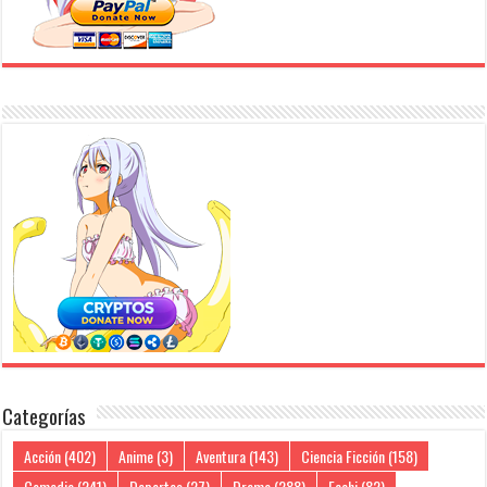
Categorías
Acción
(402)
Anime
(3)
Aventura
(143)
Ciencia Ficción
(158)
Comedia
(241)
Deportes
(27)
Drama
(288)
Ecchi
(82)