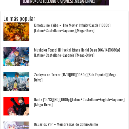
[Latino+Castellano+Japonés][Mega-Drive]
[Latino+Japonés][Mega-Drive]
[Latino+Castellano+Japonés][Mega-Drive]
[1080p][Sub-Español][Mega-Drive]
[Castellano+English+Japonés][Mega-Drive]
[1080p][Sub-Español][Mega-Drive]
Lo más popular
Kimetsu no Yaiba – The Movie: Infinity Castle [1080p]
[Latino+Castellano+Japonés][Mega-Drive]
Mushoku Tensei III: Isekai Ittara Honki Dasu [06/14][1080p]
[Latino+Castellano+Japonés][Mega-Drive]
Zankyou no Terror [11/11][BD][1080p][Sub-Español][Mega-
Drive]
Gantz [13/13][BD][1080p][Latino+Castellano+English+Japonés]
[Mega-Drive]
Usuarios VIP – Membresías de SphinxAnime