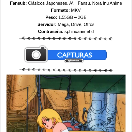
Fansub:
Clásicos Japoneses, A\H Fansú, Nora Inu Anime
Formato:
MKV
Peso:
1.55GB – 2GB
Servidor:
Mega, Drive, Otros
Contraseña:
sphinxanimehd