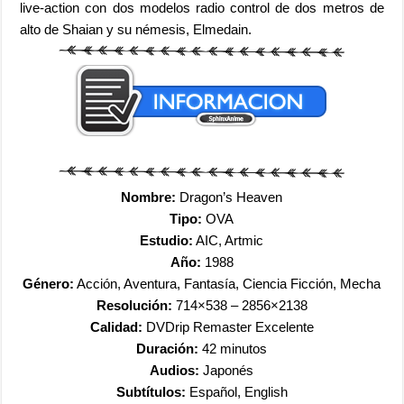
live-action con dos modelos radio control de dos metros de
alto de Shaian y su némesis, Elmedain.
Nombre:
Dragon’s Heaven
Tipo:
OVA
Estudio:
AIC, Artmic
Año:
1988
Género:
Acción, Aventura, Fantasía, Ciencia Ficción, Mecha
Resolución:
714×538 – 2856×2138
Calidad:
DVDrip Remaster Excelente
Duración:
42 minutos
Audios:
Japonés
Subtítulos:
Español, English