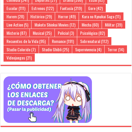
Escolar
(111)
Estrenos
(122)
Fantasía
(219)
Gore
(42)
Harem
(28)
Histórico
(29)
Horror
(49)
Kara no Kyoukai Saga
(11)
Live Action
(5)
Makoto Shinkai Movies
(12)
Mecha
(60)
Militar
(39)
Misterio
(87)
Musical
(25)
Policial
(3)
Psicológico
(82)
Recuentos de la Vida
(95)
Romance
(191)
Sobrenatural
(112)
Studio Colorido
(7)
Studio Ghibli
(25)
Supervivencia
(4)
Terror
(14)
Videojuegos
(21)