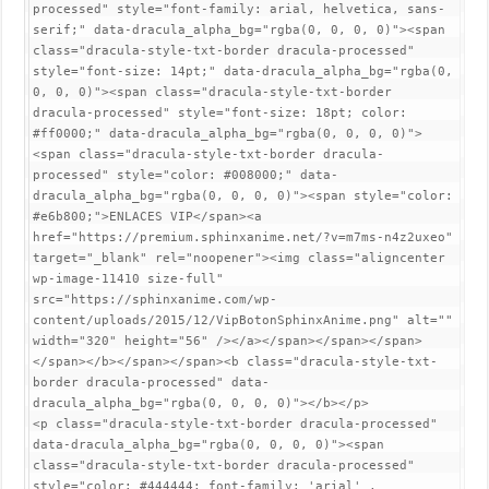
processed" style="font-family: arial, helvetica, sans-
serif;" data-dracula_alpha_bg="rgba(0, 0, 0, 0)"><span 
class="dracula-style-txt-border dracula-processed" 
style="font-size: 14pt;" data-dracula_alpha_bg="rgba(0, 
0, 0, 0)"><span class="dracula-style-txt-border 
dracula-processed" style="font-size: 18pt; color: 
#ff0000;" data-dracula_alpha_bg="rgba(0, 0, 0, 0)">
<span class="dracula-style-txt-border dracula-
processed" style="color: #008000;" data-
dracula_alpha_bg="rgba(0, 0, 0, 0)"><span style="color: 
#e6b800;">ENLACES VIP</span><a 
href="https://premium.sphinxanime.net/?v=m7ms-n4z2uxeo" 
target="_blank" rel="noopener"><img class="aligncenter 
wp-image-11410 size-full" 
src="https://sphinxanime.com/wp-
content/uploads/2015/12/VipBotonSphinxAnime.png" alt="" 
width="320" height="56" /></a></span></span></span>
</span></b></span></span><b class="dracula-style-txt-
border dracula-processed" data-
dracula_alpha_bg="rgba(0, 0, 0, 0)"></b></p>

<p class="dracula-style-txt-border dracula-processed" 
data-dracula_alpha_bg="rgba(0, 0, 0, 0)"><span 
class="dracula-style-txt-border dracula-processed" 
style="color: #444444; font-family: 'arial' , 