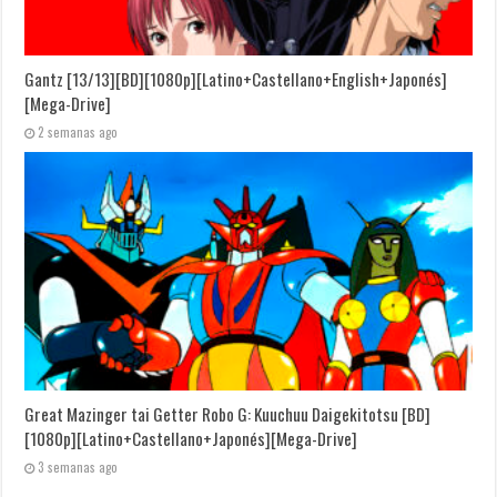
Gantz [13/13][BD][1080p][Latino+Castellano+English+Japonés]
[Mega-Drive]
2 semanas ago
Great Mazinger tai Getter Robo G: Kuuchuu Daigekitotsu [BD]
[1080p][Latino+Castellano+Japonés][Mega-Drive]
3 semanas ago