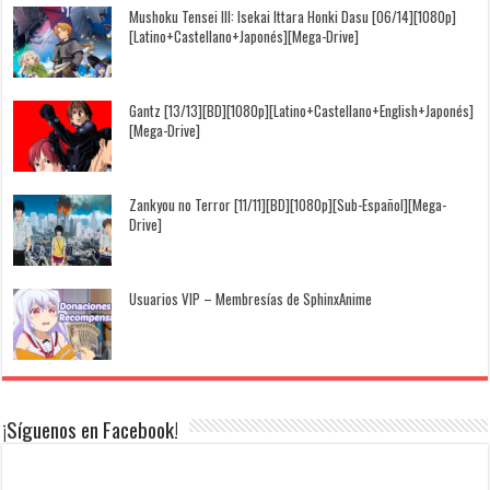
Mushoku Tensei III: Isekai Ittara Honki Dasu [06/14][1080p]
[Latino+Castellano+Japonés][Mega-Drive]
Gantz [13/13][BD][1080p][Latino+Castellano+English+Japonés]
[Mega-Drive]
Zankyou no Terror [11/11][BD][1080p][Sub-Español][Mega-
Drive]
Usuarios VIP – Membresías de SphinxAnime
¡Síguenos en Facebook!