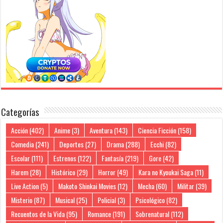
Categorías
Acción
(402)
Anime
(3)
Aventura
(143)
Ciencia Ficción
(158)
Comedia
(241)
Deportes
(27)
Drama
(288)
Ecchi
(82)
Escolar
(111)
Estrenos
(122)
Fantasía
(219)
Gore
(42)
Harem
(28)
Histórico
(29)
Horror
(49)
Kara no Kyoukai Saga
(11)
Live Action
(5)
Makoto Shinkai Movies
(12)
Mecha
(60)
Militar
(39)
Misterio
(87)
Musical
(25)
Policial
(3)
Psicológico
(82)
Recuentos de la Vida
(95)
Romance
(191)
Sobrenatural
(112)