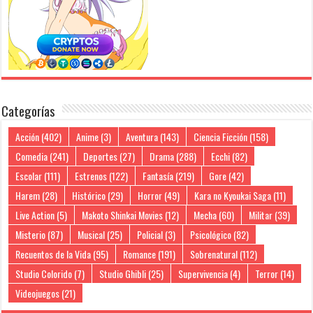
Categorías
Acción
(402)
Anime
(3)
Aventura
(143)
Ciencia Ficción
(158)
Comedia
(241)
Deportes
(27)
Drama
(288)
Ecchi
(82)
Escolar
(111)
Estrenos
(122)
Fantasía
(219)
Gore
(42)
Harem
(28)
Histórico
(29)
Horror
(49)
Kara no Kyoukai Saga
(11)
Live Action
(5)
Makoto Shinkai Movies
(12)
Mecha
(60)
Militar
(39)
Misterio
(87)
Musical
(25)
Policial
(3)
Psicológico
(82)
Recuentos de la Vida
(95)
Romance
(191)
Sobrenatural
(112)
Studio Colorido
(7)
Studio Ghibli
(25)
Supervivencia
(4)
Terror
(14)
Videojuegos
(21)