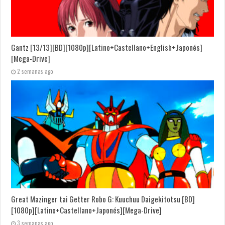
Gantz [13/13][BD][1080p][Latino+Castellano+English+Japonés]
[Mega-Drive]
2 semanas ago
Great Mazinger tai Getter Robo G: Kuuchuu Daigekitotsu [BD]
[1080p][Latino+Castellano+Japonés][Mega-Drive]
3 semanas ago