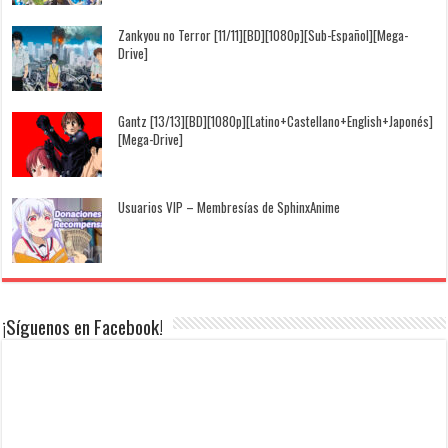
Zankyou no Terror [11/11][BD][1080p][Sub-Español][Mega-
Drive]
Gantz [13/13][BD][1080p][Latino+Castellano+English+Japonés]
[Mega-Drive]
Usuarios VIP – Membresías de SphinxAnime
¡Síguenos en Facebook!