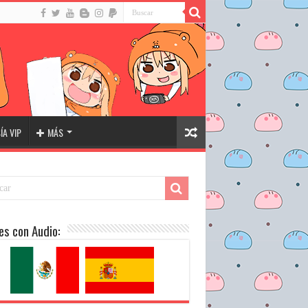
A VIP
MÁS
es con Audio: