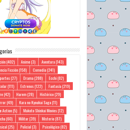
gorías
ción
(402)
Anime
(3)
Aventura
(143)
ncia Ficción
(158)
Comedia
(241)
portes
(27)
Drama
(288)
Ecchi
(82)
colar
(111)
Estrenos
(122)
Fantasía
(219)
re
(42)
Harem
(28)
Histórico
(29)
rror
(49)
Kara no Kyoukai Saga
(11)
e Action
(5)
Makoto Shinkai Movies
(12)
cha
(60)
Militar
(39)
Misterio
(87)
sical
(25)
Policial
(3)
Psicológico
(82)