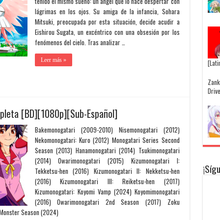
tenido el mismo sueño: un ángel que lo hace despertar con
lágrimas en los ojos. Su amiga de la infancia, Sohara
Mitsuki, preocupada por esta situación, decide acudir a
Eishirou Sugata, un excéntrico con una obsesión por los
fenómenos del cielo. Tras analizar …
Leer más »
[Lat
Zank
Drive
pleta [BD][1080p][Sub-Español]
Bakemonogatari (2009-2010) Nisemonogatari (2012)
Nekomonogatari: Kuro (2012) Monogatari Series Second
Season (2013) Hanamonogatari (2014) Tsukimonogatari
(2014) Owarimonogatari (2015) Kizumonogatari I:
¡Síg
Tekketsu-hen (2016) Kizumonogatari II: Nekketsu-hen
(2016) Kizumonogatari III: Reiketsu-hen (2017)
Kizumonogatari: Koyomi Vamp (2024) Koyomimonogatari
(2016) Owarimonogatari 2nd Season (2017) Zoku
 Monster Season (2024)