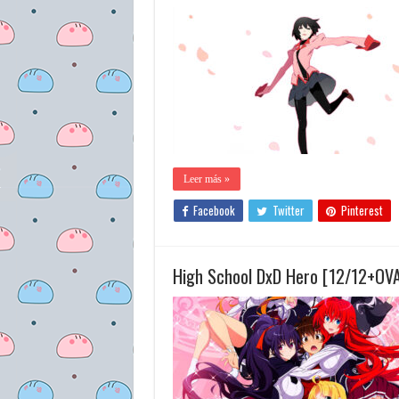
Leer más »
Facebook
Twitter
Pinterest
High School DxD Hero [12/12+OVA