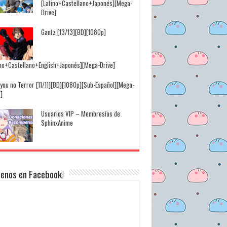
[Latino+Castellano+Japonés][Mega-
Drive]
Gantz [13/13][BD][1080p]
ino+Castellano+English+Japonés][Mega-Drive]
you no Terror [11/11][BD][1080p][Sub-Español][Mega-
]
Usuarios VIP – Membresías de
SphinxAnime
uenos en Facebook!