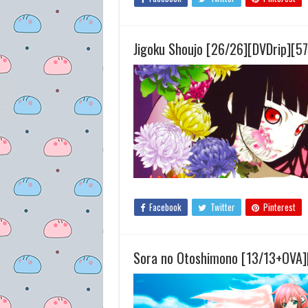
Jigoku Shoujo [26/26][DVDrip][5
Facebook
Twitter
Pinterest
Sora no Otoshimono [13/13+OVA]