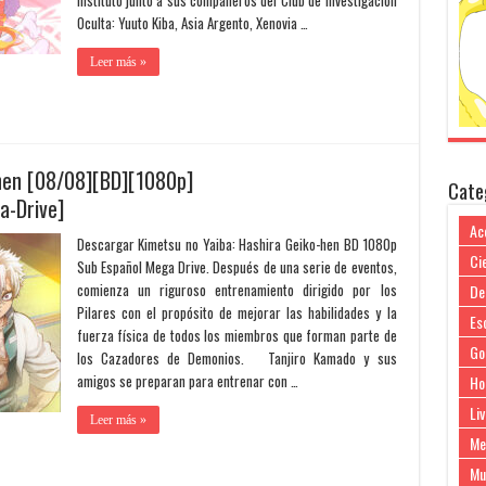
instituto junto a sus compañeros del Club de Investigación
Oculta: Yuuto Kiba, Asia Argento, Xenovia …
Leer más »
-hen [08/08][BD][1080p]
Cate
a-Drive]
Ac
Descargar Kimetsu no Yaiba: Hashira Geiko-hen BD 1080p
Cie
Sub Español Mega Drive. Después de una serie de eventos,
comienza un riguroso entrenamiento dirigido por los
De
Pilares con el propósito de mejorar las habilidades y la
Es
fuerza física de todos los miembros que forman parte de
Go
los Cazadores de Demonios. Tanjiro Kamado y sus
amigos se preparan para entrenar con …
Ho
Liv
Leer más »
Me
Mu