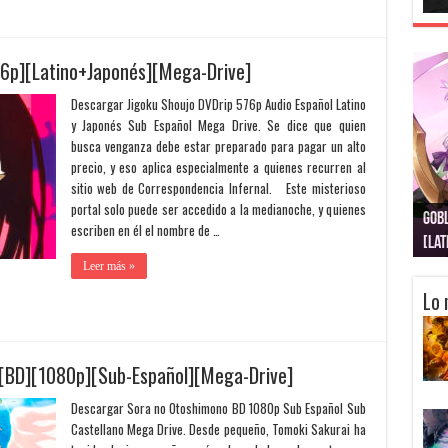
76p][Latino+Japonés][Mega-Drive]
Descargar Jigoku Shoujo DVDrip 576p Audio Español Latino
y Japonés Sub Español Mega Drive. Se dice que quien
busca venganza debe estar preparado para pagar un alto
precio, y eso aplica especialmente a quienes recurren al
sitio web de Correspondencia Infernal. Este misterioso
portal solo puede ser accedido a la medianoche, y quienes
Gobl
Juju
Kimi
Nuki
Kimi
Get
escriben en él el nombre de …
[La
[Lat
[La
[10
[Ca
[10
Leer más »
Lo 
[BD][1080p][Sub-Español][Mega-Drive]
Descargar Sora no Otoshimono BD 1080p Sub Español Sub
Castellano Mega Drive. Desde pequeño, Tomoki Sakurai ha