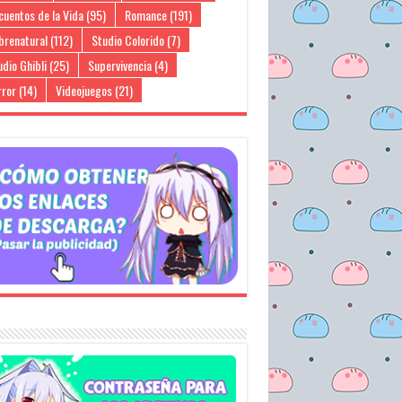
cuentos de la Vida
(95)
Romance
(191)
brenatural
(112)
Studio Colorido
(7)
dio Ghibli
(25)
Supervivencia
(4)
rror
(14)
Videojuegos
(21)