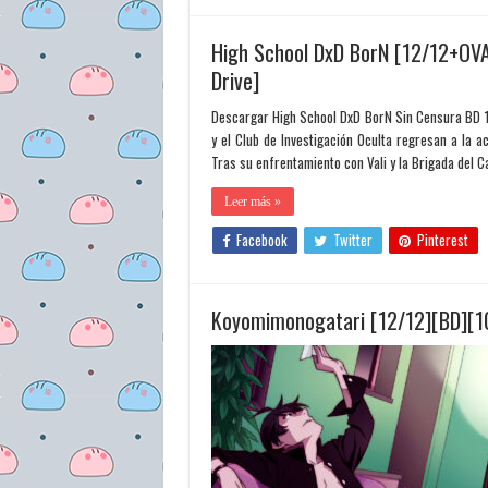
High School DxD BorN [12/12+OV
Drive]
Descargar High School DxD BorN Sin Censura BD 1
y el Club de Investigación Oculta regresan a la 
Tras su enfrentamiento con Vali y la Brigada del C
Leer más »
Facebook
Twitter
Pinterest
Koyomimonogatari [12/12][BD][1