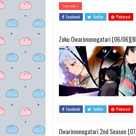
Leer más »
Facebook
Twitter
Pinterest
Zoku Owarimonogatari [06/06][B
Facebook
Twitter
Pinterest
Owarimonogatari 2nd Season [07