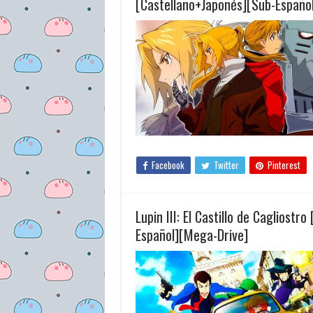
[Castellano+Japonés][Sub-Españo
Facebook
Twitter
Pinterest
Lupin III: El Castillo de Cagliost
Español][Mega-Drive]