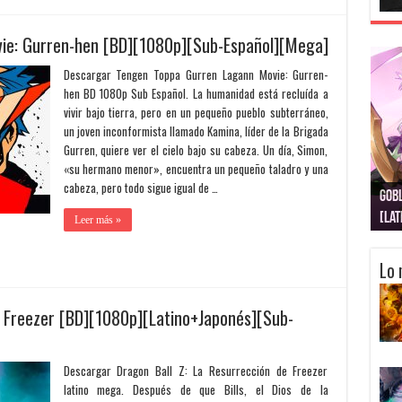
ie: Gurren-hen [BD][1080p][Sub-Español][Mega]
Descargar Tengen Toppa Gurren Lagann Movie: Gurren-
hen BD 1080p Sub Español. La humanidad está recluída a
vivir bajo tierra, pero en un pequeño pueblo subterráneo,
un joven inconformista llamado Kamina, líder de la Brigada
Gurren, quiere ver el cielo bajo su cabeza. Un día, Simon,
«su hermano menor», encuentra un pequeño taladro y una
cabeza, pero todo sigue igual de …
Gobl
Juju
Kimi
Nuki
Kimi
Get
[La
[Lat
[La
[10
[Ca
[10
Leer más »
Lo 
e Freezer [BD][1080p][Latino+Japonés][Sub-
Descargar Dragon Ball Z: La Resurrección de Freezer
latino mega. Después de que Bills, el Dios de la