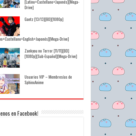
[Latino+Castellano+Japonés][Mega-
Drive]
Gantz [13/13][BD][1080p]
ino+Castellano+English+Japonés][Mega-Drive]
Zankyou no Terror [11/11][BD]
[1080p][Sub-Español][Mega-Drive]
Usuarios VIP – Membresías de
SphinxAnime
uenos en Facebook!