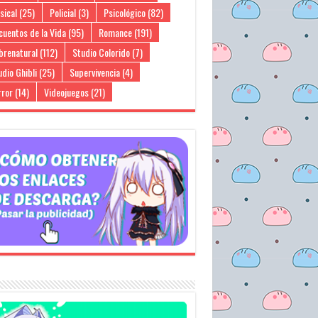
sical
(25)
Policial
(3)
Psicológico
(82)
cuentos de la Vida
(95)
Romance
(191)
brenatural
(112)
Studio Colorido
(7)
dio Ghibli
(25)
Supervivencia
(4)
rror
(14)
Videojuegos
(21)