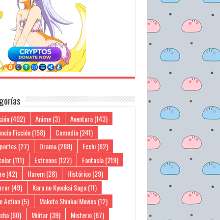
gorías
ción
(402)
Anime
(3)
Aventura
(143)
ncia Ficción
(158)
Comedia
(241)
portes
(27)
Drama
(288)
Ecchi
(82)
colar
(111)
Estrenos
(122)
Fantasía
(219)
re
(42)
Harem
(28)
Histórico
(29)
rror
(49)
Kara no Kyoukai Saga
(11)
e Action
(5)
Makoto Shinkai Movies
(12)
cha
(60)
Militar
(39)
Misterio
(87)