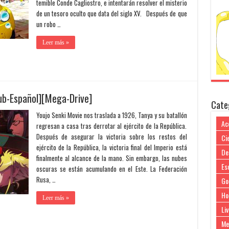
temible Conde Cagliostro, e intentarán resolver el misterio
de un tesoro oculto que data del siglo XV. Después de que
un robo …
Leer más »
ub-Español][Mega-Drive]
Cate
Youjo Senki Movie nos traslada a 1926, Tanya y su batallón
Ac
regresan a casa tras derrotar al ejército de la República.
Después de asegurar la victoria sobre los restos del
Cie
ejército de la República, la victoria final del Imperio está
De
finalmente al alcance de la mano. Sin embargo, las nubes
Es
oscuras se están acumulando en el Este. La Federación
Rusa, …
Go
Ho
Leer más »
Liv
Me