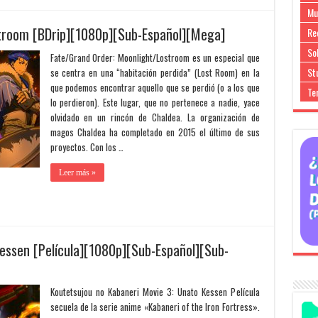
Mu
troom [BDrip][1080p][Sub-Español][Mega]
Re
So
Fate/Grand Order: Moonlight/Lostroom es un especial que
Stu
se centra en una “habitación perdida” (Lost Room) en la
que podemos encontrar aquello que se perdió (o a los que
Te
lo perdieron). Este lugar, que no pertenece a nadie, yace
olvidado en un rincón de Chaldea. La organización de
magos Chaldea ha completado en 2015 el último de sus
proyectos. Con los …
Leer más »
essen [Película][1080p][Sub-Español][Sub-
Koutetsujou no Kabaneri Movie 3: Unato Kessen Película
secuela de la serie anime «Kabaneri of the Iron Fortress».