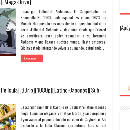
l][Mega-Drive]
Descargar Fullmetal Alchemist: El Conquistador de
Shamballa BD 1080p sub español. Es el año 1923, en
Munich. Han pasado dos años desde el episodio final de la
¡Apóy
serie «Fullmetal Alchemist», dos años desde que Edward
se sacrificara para poder resucitar a su hermano
Alphonse y que llegara nuestro mundo. Hasta entonces,
Edo ha estado intentando volver a su mundo, estudiando …
Leer más »
ro [Película][BDrip][1080p][Latino+Japonés][Sub-
Descargar Lupin III: El Castillo de Cagliostro latino japonés
mega. Lupin, un elegante y atlético ladrón, y su compañero
Jigen viajan al pequeño ducado europeo de Cagliostro. Allí
ayudarán a la bella Clarice, que intenta librarse del