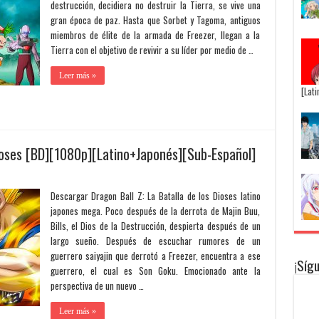
destrucción, decidiera no destruir la Tierra, se vive una
gran época de paz. Hasta que Sorbet y Tagoma, antiguos
miembros de élite de la armada de Freezer, llegan a la
Tierra con el objetivo de revivir a su líder por medio de …
Leer más »
[Lat
Dioses [BD][1080p][Latino+Japonés][Sub-Español]
Descargar Dragon Ball Z: La Batalla de los Dioses latino
japones mega. Poco después de la derrota de Majin Buu,
Bills, el Dios de la Destrucción, despierta después de un
largo sueño. Después de escuchar rumores de un
guerrero saiyajin que derrotó a Freezer, encuentra a ese
¡Síg
guerrero, el cual es Son Goku. Emocionado ante la
perspectiva de un nuevo …
Leer más »