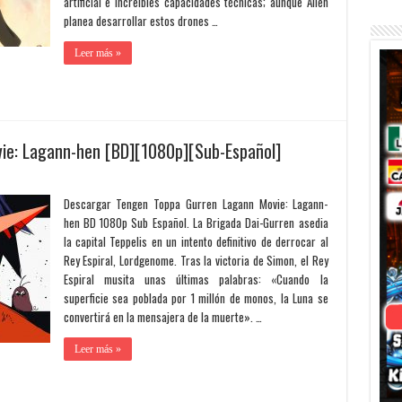
artificial e increíbles capacidades técnicas; aunque Allen
planea desarrollar estos drones …
Leer más »
ie: Lagann-hen [BD][1080p][Sub-Español]
Descargar Tengen Toppa Gurren Lagann Movie: Lagann-
hen BD 1080p Sub Español. La Brigada Dai-Gurren asedia
la capital Teppelis en un intento definitivo de derrocar al
Rey Espiral, Lordgenome. Tras la victoria de Simon, el Rey
Espiral musita unas últimas palabras: «Cuando la
superficie sea poblada por 1 millón de monos, la Luna se
convertirá en la mensajera de la muerte». …
Leer más »