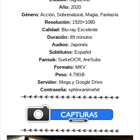
Año:
2020
Género:
Acción, Sobrenatural, Magia, Fantasía
Resolución:
1920×1080
Calidad:
Blu-ray Excelente
Duración:
89 minutos
Audios:
Japonés
Subtítulos:
Español
Fansub:
SurkeOCR, AreSubs
Formato:
MKV
Peso:
4.79GB
Servidor:
Mega y Google Drive
Contraseña:
sphinxanimehd