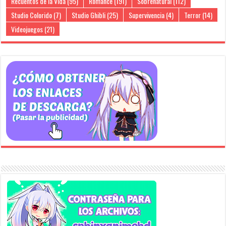
Recuentos de la Vida
(95)
Romance
(191)
Sobrenatural
(112)
Studio Colorido
(7)
Studio Ghibli
(25)
Supervivencia
(4)
Terror
(14)
Videojuegos
(21)