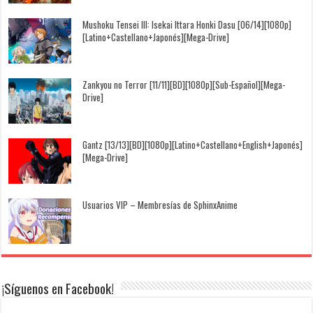
Mushoku Tensei III: Isekai Ittara Honki Dasu [06/14][1080p]
[Latino+Castellano+Japonés][Mega-Drive]
Zankyou no Terror [11/11][BD][1080p][Sub-Español][Mega-
Drive]
Gantz [13/13][BD][1080p][Latino+Castellano+English+Japonés]
[Mega-Drive]
Usuarios VIP – Membresías de SphinxAnime
¡Síguenos en Facebook!