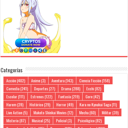
Categorías
Acción
(402)
Anime
(3)
Aventura
(143)
Ciencia Ficción
(158)
Comedia
(241)
Deportes
(27)
Drama
(288)
Ecchi
(82)
Escolar
(111)
Estrenos
(122)
Fantasía
(219)
Gore
(42)
Harem
(28)
Histórico
(29)
Horror
(49)
Kara no Kyoukai Saga
(11)
Live Action
(5)
Makoto Shinkai Movies
(12)
Mecha
(60)
Militar
(39)
Misterio
(87)
Musical
(25)
Policial
(3)
Psicológico
(82)