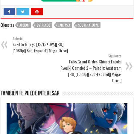
Etiquetas
ACCIÓN
ESTRENOS
FANTASÍA
SOBRENATURAL
Anterior
Sukitte Ii na yo [13/13+OVA][BD]
[1080p][Sub-Español][Mega-Drive]
Siguiente
Fate/Grand Order: Shinsei Entaku
Ryouiki Camelot 2 – Paladin; Agateram
[BD][1080p][Sub-Español][Mega-
Drive]
También te puede interesar