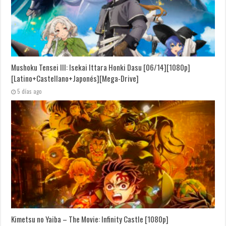
Mushoku Tensei III: Isekai Ittara Honki Dasu [06/14][1080p]
[Latino+Castellano+Japonés][Mega-Drive]
5 días ago
Kimetsu no Yaiba – The Movie: Infinity Castle [1080p]