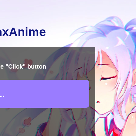
inxAnime
e "Click" button
.