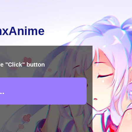
inxAnime
e "Click" button
.