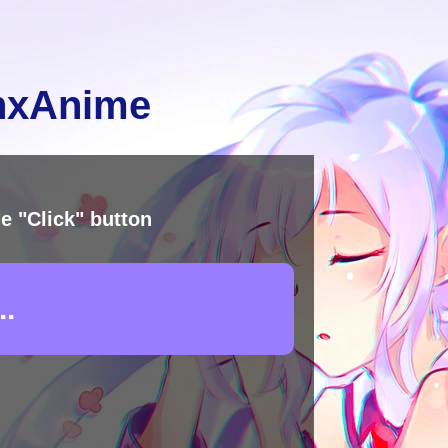
inxAnime
e "Click" button
.