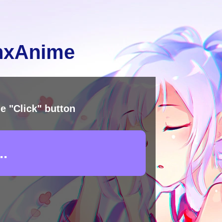
inxAnime
e "Click" button
.