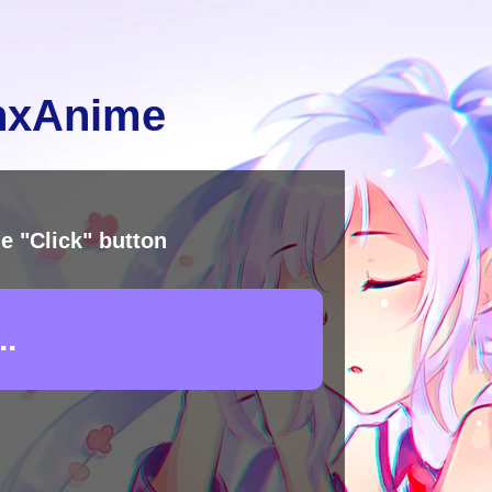
inxAnime
e "Click" button
.