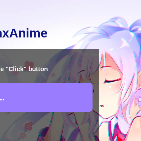
inxAnime
e "Click" button
.