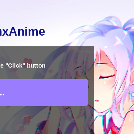
inxAnime
e "Click" button
.