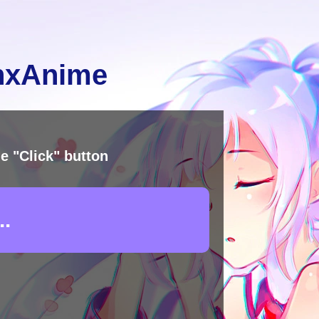
inxAnime
e "Click" button
.