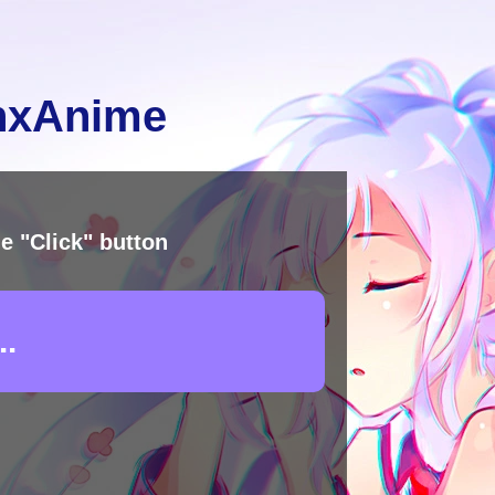
inxAnime
e "Click" button
.