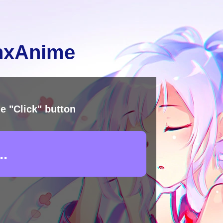
inxAnime
e "Click" button
.